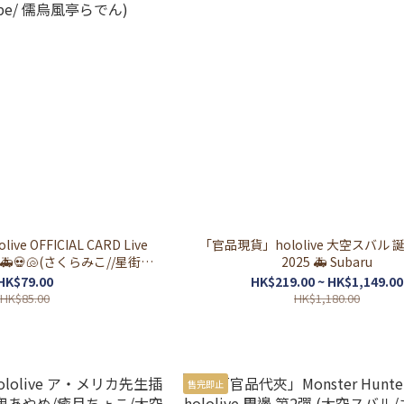
 OFFICIAL CARD Live
「官品現貨」hololive 大空スバル
☄️🌽🚑💀🐚(さくらみこ//星街す
2025 🚑 Subaru
ブキ/ 大空スバル/ Mori
HK$79.00
HK$219.00 ~ HK$1,149.00
pe/ 儒烏風亭らでん)
HK$85.00
HK$1,180.00
售完即止