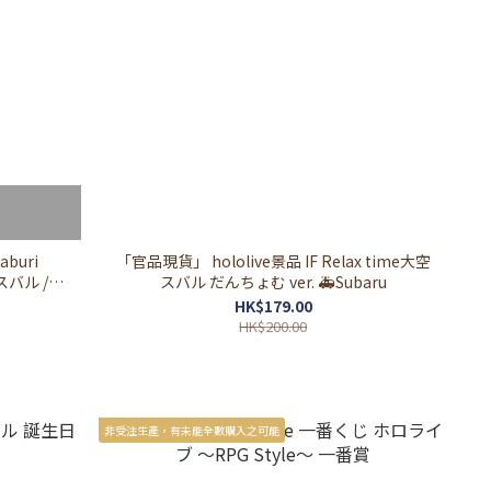
aburi
「官品現貨」 hololive景品 IF Relax time大空
大空スバル /宝
スバル だんちょむ ver. 🚑Subaru
HK$179.00
HK$200.00
非受注生產，有未能全數購入之可能