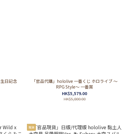
 誕生日記念
「官品代購」hololive 一番くじ ホロライブ ～
RPG Style～ 一番賞
HK$5,579.00
HK$5,800.00
現貨