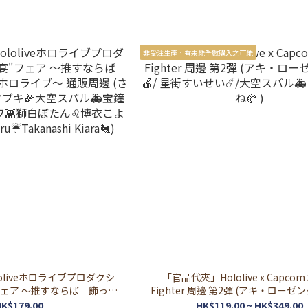
非受注生產，有未能全數購入之可能
oliveホロライブプロダクシ
「官品代夾」Hololive x Capcom S
フェア ～推すならば 飾って
Fighter 周邊 第2彈 (アキ・ローゼン
イブ～ 通販周邊 (さくらみ
星街すいせい☄️/大
K$179.00
HK$119.00 ~ HK$349.00