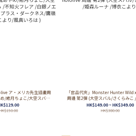
live ア・メリカ先生插畫周
「官品代夾」Monster Hunter Wild x 
鬼あやめ/癒月ちょこ/大空スバル/
周邊 第2彈 (大空スバル/さくらみこ /姫森ルー
火フレア /白銀ノエル /宝鐘
ナ /博衣こより)
K$129.00
HK$149.00 ~ HK$349.00
・ダークネス/鷹嶺ルイ/博衣
HK$150.00
HK$380.00
/風真いろは )