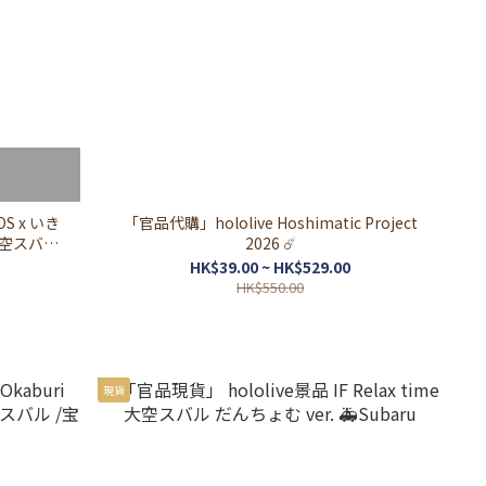
S x いき
「官品代購」hololive Hoshimatic Project
大空スバル/
2026 ☄️
ワ)
HK$39.00 ~ HK$529.00
HK$550.00
現貨