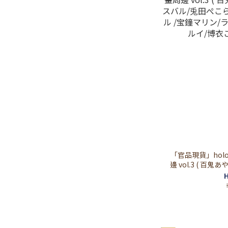
「官品現貨」holo
邊 vol.3 ( 百
兎田ぺこら /不知
H
マリン/ラプラス
こより