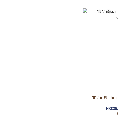
「官品預購」holol
HK$35.