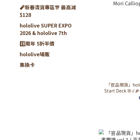
🧨新春清貨專區🎊 最高減
$128
hololive SUPER EXPO
2026 & hololive 7th
5️⃣周年 5折半價
hololive場販
集換卡
「官品現貨」hololive
Start Deck 🌸
いせい/ 白上フ
Callio