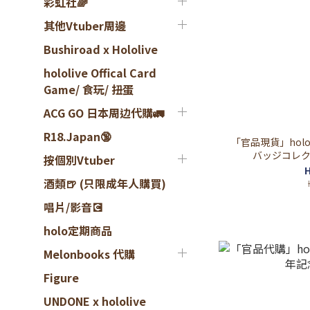
彩虹社🌈
其他Vtuber周邊
Bushiroad x Hololive
hololive Offical Card
Game/ 食玩/ 扭蛋
ACG GO 日本周边代購🚛
R18.Japan🔞
「官品現貨」holo
バッジコレク
按個別Vtuber
H
酒類🍺 (只限成年人購買)
唱片/影音💽
holo定期商品
Melonbooks 代購
Figure
UNDONE x hololive