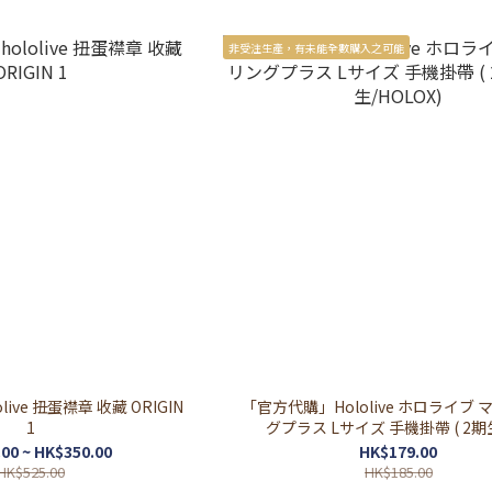
非受注生產，有未能全數購入之可能
ive 扭蛋襟章 收藏 ORIGIN
「官方代購」Hololive ホロライブ
1
グプラス Lサイズ 手機掛帶 ( 2期
生/HOLOX)
00 ~ HK$350.00
HK$179.00
HK$525.00
HK$185.00