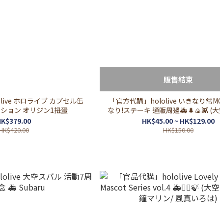
販售結束
live ホロライブ カプセル缶
「官方代購」hololive いきなり常MO
ション オリジン1扭蛋
なり!ステーキ 通販周邊🚑🌲🍙👾 (
大神ミオ/猫又おかゆ/常闇ト
K$379.00
HK$45.00 ~ HK$129.00
HK$420.00
HK$150.00