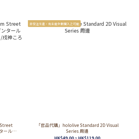
非受注生產，有未能全數購入之可能
treet
「官品代購」hololive Standard 2D Visual
タール🍎/
Series 周邊
空スバル🚑 /戌神ころね🥐 )
HK$49.00 ~ HK$119.00