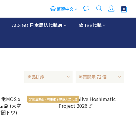
繁體中文
ACG GO 日本周边代購🚛
痛Tee代購
商品排序
每頁顯示 72 個
非受注生產，有未能全數購入之可能