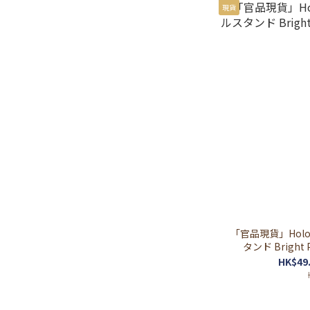
現貨
「官品現貨」Hololive ホロライブ 
タンド Bright
HK$49.