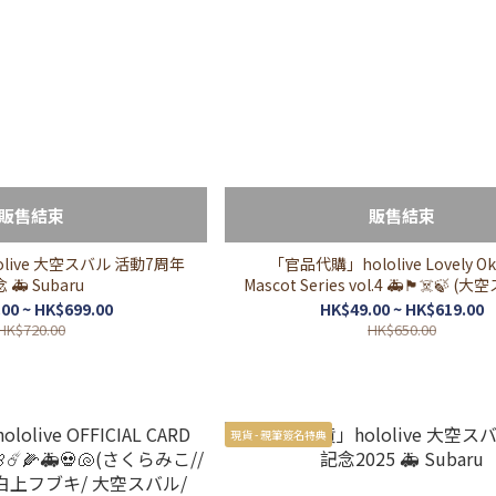
販售結束
販售結束
live 大空スバル 活動7周年
「官品代購」hololive Lovely Ok
 🚑 Subaru
Mascot Series vol.4 🚑🏴‍☠️🍃 (
鐘マリン/ 風真いろは)
00 ~ HK$699.00
HK$49.00 ~ HK$619.00
HK$720.00
HK$650.00
現貨 - 親筆簽名特典