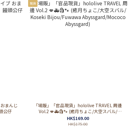
現貨
ブ おまんじ
「場販」「官品現貨」hololive TRAVEL 周邊
饅頭公仔
Vol.2 💋🚑🗿🐾 (癒月ちょこ/大空スバル/
Koseki Bijou/Fuwawa Abyssgard/Mococo
HK$169.00
Abyssgard)
HK$175.00