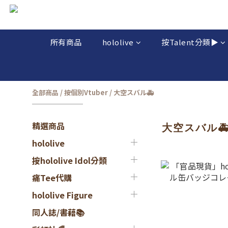
所有商品
hololive
按Talent分類▶️
全部商品
/
按個別Vtuber
/
大空スバル🚑
精選商品
大空スバル
hololive
按hololive Idol分類
痛Tee代購
hololive Figure
同人誌/書藉📚