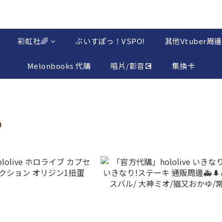
彩虹社🌈
ぶいすぽっ！VSPO!
其他Vtuber周邊
Melonbooks 代購
唱片/影音💽
集換卡
