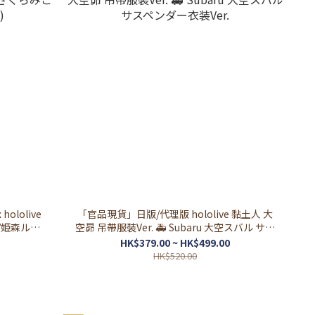
hololive
「官品現貨」日版/代理版 hololive 黏土人 大
空昴 吊帶服裝Ver. 🚑 Subaru 大空スバル サス
ペンダー衣装Ver.
HK$379.00 ~ HK$499.00
HK$520.00