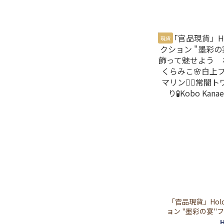
現貨
「官品現貨」Hol
ョン "墨彩の宴"
魅せよう ホロラ
H