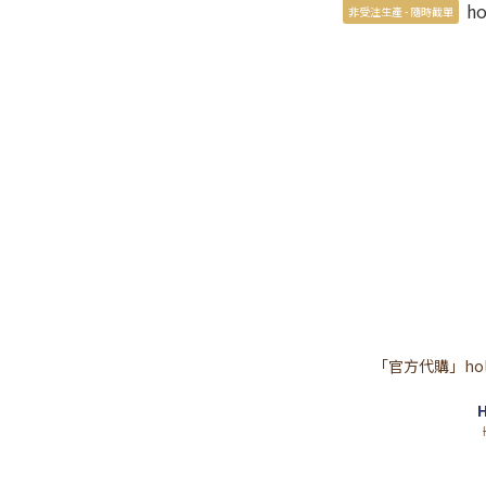
非受注生產 - 隨時截單
「官方代購」hololi
H