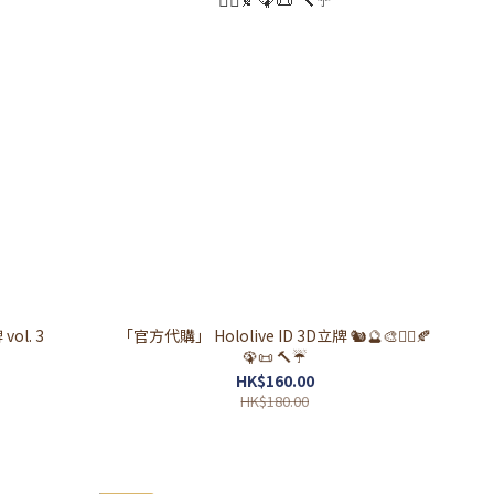
ol. 3
「官方代購」 Hololive ID 3D立牌 🐿🔮🎨🧟‍♀️🍂
🦚📜 🔨☔
HK$160.00
HK$180.00