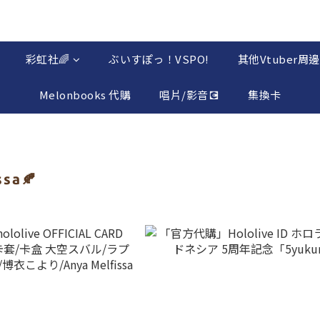
彩虹社🌈
ぶいすぽっ！VSPO!
其他Vtuber周邊
Melonbooks 代購
唱片/影音💽
集換卡
ssa🍂