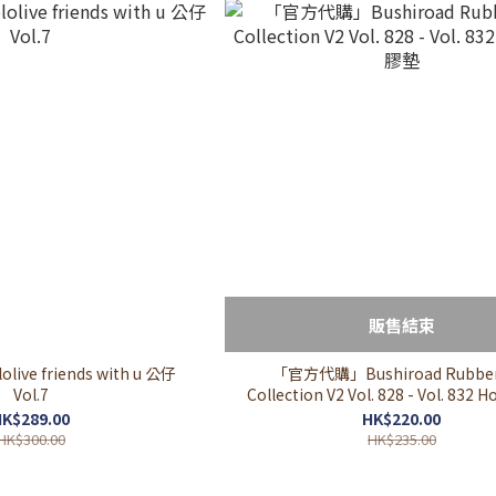
販售結束
ve friends with u 公仔
「官方代購」Bushiroad Rubber
Vol.7
Collection V2 Vol. 828 - Vol. 832 H
墊
K$289.00
HK$220.00
HK$300.00
HK$235.00