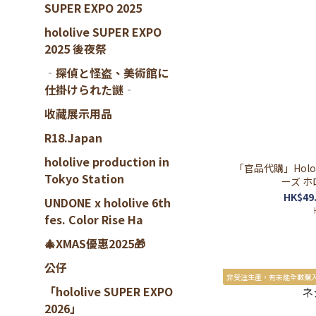
SUPER EXPO 2025
hololive SUPER EXPO
2025 後夜祭
‐探偵と怪盗、美術館に
仕掛けられた謎‐
收藏展示用品
R18.Japan
hololive production in
「官品代購」Holol
Tokyo Station
ーズ ホ
HK$49.
UNDONE x hololive 6th
fes. Color Rise Ha
🎄XMAS優惠2025🎁
公仔
非受注生產，有未能全數購
「hololive SUPER EXPO
2026」