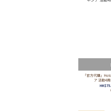
「官方代購」Holo
ア 活動4周
HK$75.