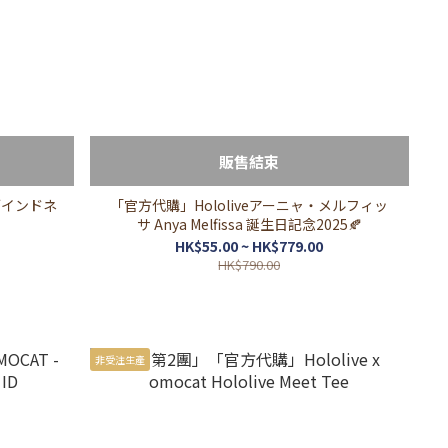
販售結束
イブインドネ
「官方代購」Hololiveアーニャ・メルフィッ
」
サ Anya Melfissa 誕生日記念2025🍂
HK$55.00 ~ HK$779.00
HK$790.00
非受注生產