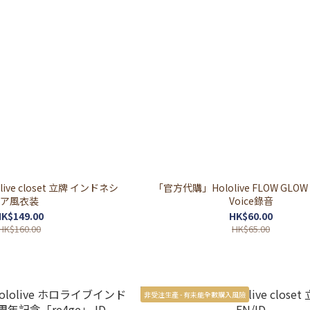
ve closet 立牌 インドネシ
「官方代購」Hololive FLOW GLOW S
ア風衣装
Voice錄音
K$149.00
HK$60.00
HK$160.00
HK$65.00
非受注生產 - 有未能全數購入風險