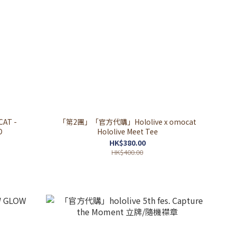
AT -
「第2團」「官方代購」Hololive x omocat
D
Hololive Meet Tee
HK$380.00
HK$400.00