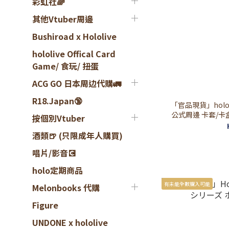
彩虹社🌈
其他Vtuber周邊
Bushiroad x Hololive
hololive Offical Card
Game/ 食玩/ 扭蛋
ACG GO 日本周边代購🚛
R18.Japan🔞
「官品現貨」hololiv
公式周邊 卡套/卡
按個別Vtuber
ークネス/博衣こよ
酒類🍺 (只限成年人購買)
唱片/影音💽
holo定期商品
有未能全數購入可能
Melonbooks 代購
Figure
UNDONE x hololive