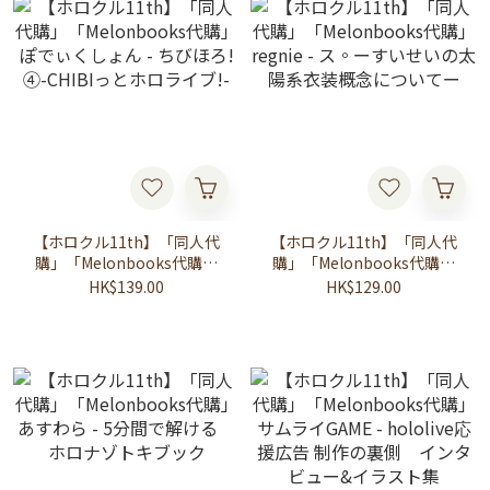
【ホロクル11th】「同人代
【ホロクル11th】「同人代
購」「Melonbooks代購」
購」「Melonbooks代購」
ぽでぃくしょん - ちびほろ!
regnie - ス。ーすいせいの
HK$139.00
HK$129.00
④-CHIBIっとホロライブ!-
太陽系衣装概念についてー