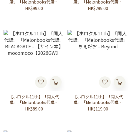
購」「Melonbooks代購」
購」「Melonbooks代購」
すぐき病院 - ろーど
くわい屋 - Wフブキ(白霊
HK$99.00
HK$299.00
子)_sB2タペストリー
【ホロクル11th】「同人代
【ホロクル11th】「同人代
購」「Melonbooks代購」
購」「Melonbooks代購」
BLACKGATE - 【サイン
ちぇだお - Beyond
HK$89.00
HK$119.00
本】
mocomoco【2026GW】