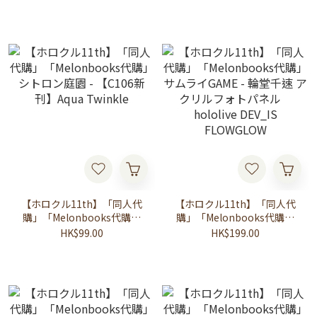
11th】ラミィグッズセット
FUWAMOCOタペストリー
【ホロクル11th】「同人代
【ホロクル11th】「同人代
購」「Melonbooks代購」
購」「Melonbooks代購」
シトロン庭園 - 【C106新
サムライGAME - 輪堂千速
HK$99.00
HK$199.00
刊】Aqua Twinkle
アクリルフォトパネル
hololive DEV_IS
FLOWGLOW