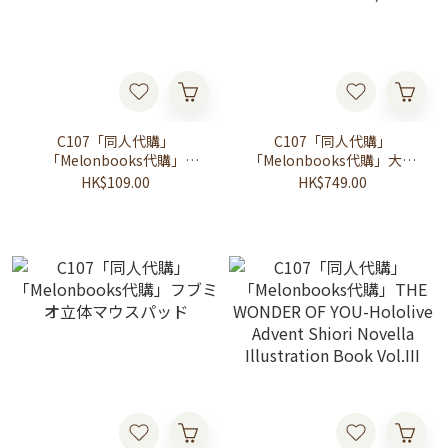
C107「同人代購」
C107「同人代購」
「Melonbooks代購」
「Melonbooks代購」大空
TRACE
スバル 抱き枕カバー (アク
HK$109.00
HK$749.00
アヴェールv3ver.)