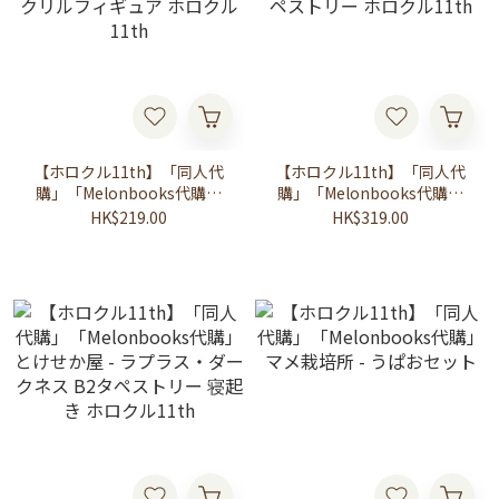
【ホロクル11th】「同人代
【ホロクル11th】「同人代
購」「Melonbooks代購」
購」「Melonbooks代購」
とけせか屋 - 博衣こより ア
とけせか屋 - 音乃瀬奏 B2タ
HK$219.00
HK$319.00
クリルフィギュア ホロクル
ペストリー ホロクル11th
11th