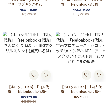
ブキ フブキングダム 抱
購」「Melonbooks代購」
き枕カバー（しろもうふ
きんにくぽよぽよ - ホロク
HK$779.00
HK$279.00
製・白桃）
ル11th アクリルスタンド/
HK$790.00
HK$290.00
クッション（風真いろは）
【ホロクル11th】「同人代
【ホロクル11th】「同人代
購」「Melonbooks代購」
購」「Melonbooks代購」
きんにくぽよぽよ - BIGアク
竹内プロデュース - ホロウ
HK$329.00
HK$299.00
リルスタンド(風真いろは)
ィッチ!メインPV、MV ア
HK$350.00
ニメスタッフイラスト集