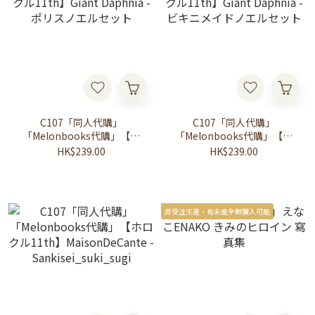
C107「同人代購」
C107「同人代購」
「Melonbooks代購」【ホ
「Melonbooks代購」【ホ
ロクル11th】Giant
ロクル11th】Giant
HK$239.00
HK$239.00
Daphnia - ポリスノエルセ
Daphnia - ビキニメイドノ
ット
エルセット
非受注生產，有未能全數購入可能