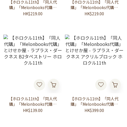
【ホロクル11th】「同人代
【ホロクル11th】「同人代
購」「Melonbooks代購」
購」「Melonbooks代購」
たからさが氏 - #白上フブ
たからさが氏 - #大神ミオ
HK$219.00
HK$219.00
キ 着物 アクリルスタン
着物 アクリルスタンド
ド【特典付】
【特典付】
【ホロクル11th】「同人代
【ホロクル11th】「同人代
購」「Melonbooks代購」
購」「Melonbooks代購」
とけせか屋 - ラプラス・ダ
とけせか屋 - ラプラス・ダ
HK$139.00
HK$399.00
ークネス B2タペストリー
ークネス アクリルブロック
ホロクル11th
ホロクル11th