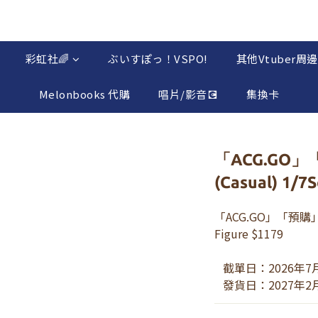
彩虹社🌈
ぶいすぽっ！VSPO!
其他Vtuber周邊
Melonbooks 代購
唱片/影音💽
集換卡
「ACG.GO」
(Casual) 1/7S
「ACG.GO」「預購」FU
Figure $1179
   截單日：2026年
   發貨日：2027年2