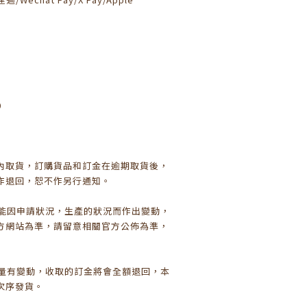
0
日內取貨，訂購貨品和訂金在逾期取貨後，
作退回，恕不作另行通知。
可能因申請狀況，生產的狀況而作出變動，
方網站為準，請留意相關官方公佈為準，
數量有變動，收取的訂金將會全額退回，本
次序發貨。