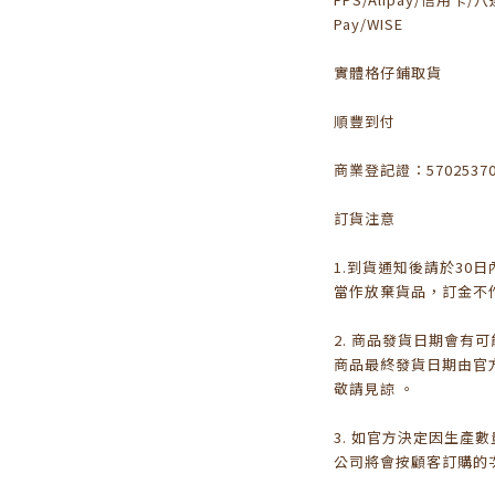
Pay/WISE
實體格仔鋪取貨
順豐到付
商業登記證：5702537
訂貨注意
1.到貨通知後請於30
當作放棄貨品，訂金不
2. 商品發貨日期會有
商品最終發貨日期由官
敬請見諒 。
3. 如官方決定因生產
公司將會按顧客訂購的