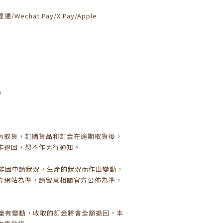
法:
通/Wechat Pay/X Pay/Apple
0
日內取貨，訂購貨品和訂金在逾期取貨後，
作退回，恕不作另行通知。
可能因申請狀況，生產的狀況而作出變動，
方網站為準，請留意相關官方公佈為準，
數量有變動，收取的訂金將會全額退回，本