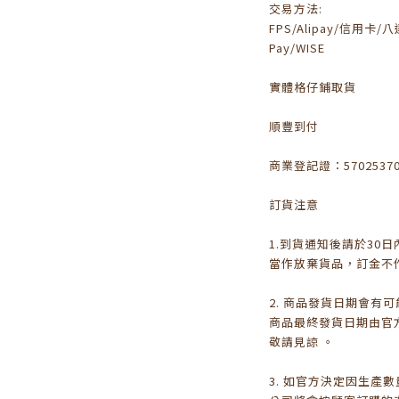
交易方
FPS/Alipay/信用卡/八達
Pay/WISE
實體格仔鋪取貨
順豐到付
商業登記證：5702537
訂貨注意
1.到貨通知後請於30
當作放棄貨品，訂金不
2. 商品發貨日期會有
商品最終發貨日期由官
敬請見諒 。
3. 如官方決定因生產