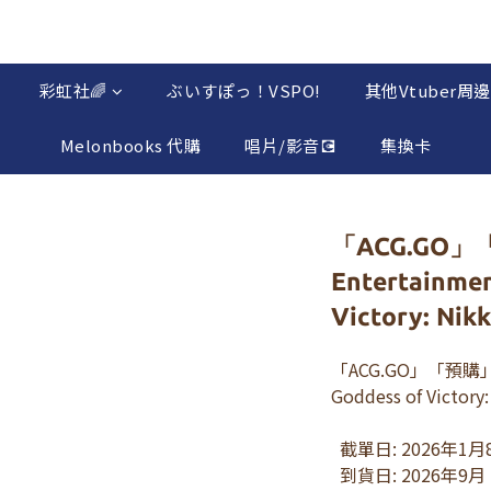
彩虹社🌈
ぶいすぽっ！VSPO!
其他Vtuber周邊
Melonbooks 代購
唱片/影音💽
集換卡
「ACG.GO」
Entertainme
Victory: Nik
「ACG.GO」「預購」Me
Goddess of Victory:
  截單日: 2026年1月
  到貨日: 2026年9月