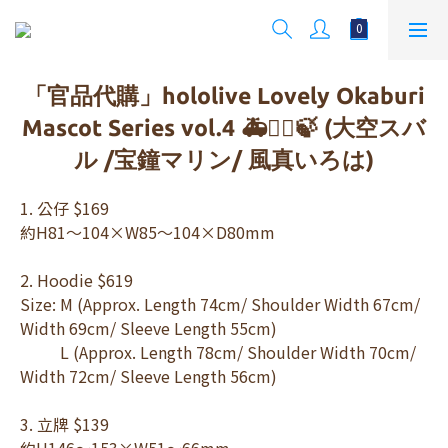
「官品代購」hololive Lovely Okaburi
Mascot Series vol.4 🚑🏴‍☠️🍃 (大空スバ
ル /宝鐘マリン/ 風真いろは)
1. 公仔 $169
約H81～104×W85～104×D80mm
2. Hoodie $619
Size: M (Approx. Length 74cm/ Shoulder Width 67cm/ 
Width 69cm/ Sleeve Length 55cm)
　　  L (Approx. Length 78cm/ Shoulder Width 70cm/ 
Width 72cm/ Sleeve Length 56cm)
3. 立牌 $139