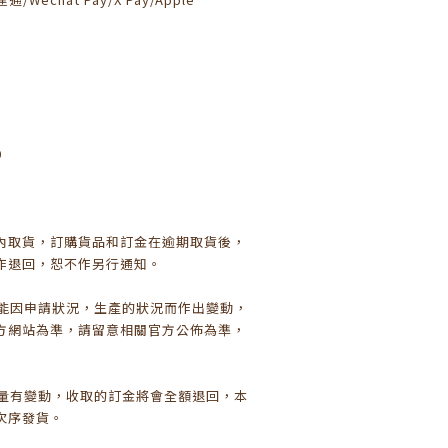
0
日內取貨，訂購貨品和訂金在逾期取貨後，
作退回，恕不作另行通知。
可能因申請狀況，生產的狀況而作出變動，
方網站為準，請留意相關官方公佈為準，
數量有變動，收取的訂金將會全額退回，本
次序發貨。