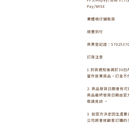
Pay/WISE
實體格仔鋪取貨
順豐到付
商業登記證：5702537
訂貨注意
1.到貨通知後請於30
當作放棄貨品，訂金不
2. 商品發貨日期會有
商品最終發貨日期由官
敬請見諒 。
3. 如官方決定因生產
公司將會按顧客訂購的