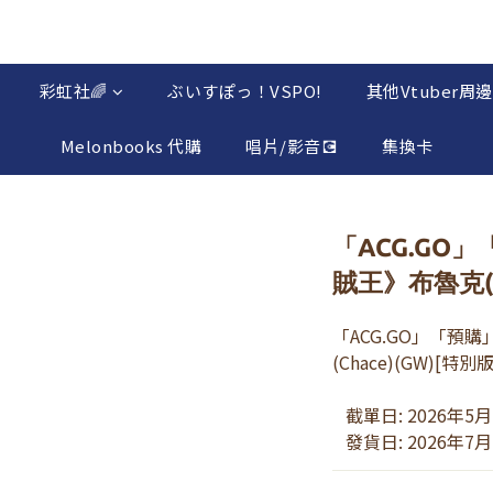
彩虹社🌈
ぶいすぽっ！VSPO!
其他Vtuber周邊
Melonbooks 代購
唱片/影音💽
集換卡
「ACG.GO」
賊王》布魯克(C
「ACG.GO」「預購
(Chace)(GW)[特別版
   截單日: 2026年5
   發貨日: 2026年7月