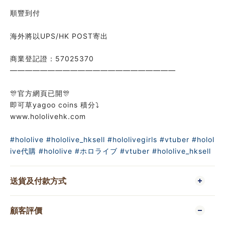
順豐到付
海外將以UPS/HK POST寄出
商業登記證：57025370
——————————————————————
🎊官方網頁已開🎊
即可草yagoo coins 積分⤵️
www.hololivehk.com
#hololive
#hololive_hksell
#hololivegirls
#vtuber
#holol
ive代購
#hololive
#ホロライブ
#vtuber
#hololive_hksell
送貨及付款方式
顧客評價