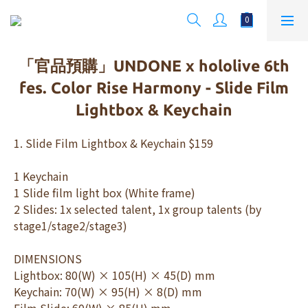
「官品預購」UNDONE x hololive 6th
fes. Color Rise Harmony - Slide Film
Lightbox & Keychain
1. Slide Film Lightbox & Keychain $159
1 Keychain
1 Slide film light box (White frame)
2 Slides: 1x selected talent, 1x group talents (by 
stage1/stage2/stage3)
DIMENSIONS
Lightbox: 80(W) × 105(H) × 45(D) mm
Keychain: 70(W) × 95(H) × 8(D) mm