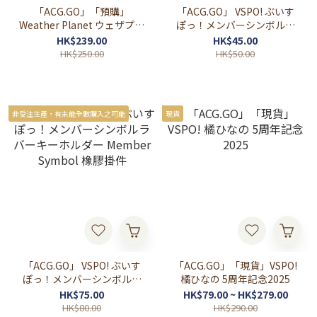
「ACG.GO」「預購」
「ACG.GO」 VSPO! ぶいす
Weather Planet ウェザプラ
ぽっ！メンバーシンボルラ
着せ替えぬいぐるみ！公仔
バーキーホルダー Member
HK$239.00
HK$45.00
Symbol 貼紙
HK$250.00
HK$50.00
非受注生產，有未能全數購入之可能
現貨
「ACG.GO」 VSPO! ぶいす
「ACG.GO」「現貨」VSPO!
ぽっ！メンバーシンボルラ
橘ひなの 5周年記念2025
バーキーホルダー Member
HK$75.00
HK$79.00 ~ HK$279.00
Symbol 橡膠掛件
HK$80.00
HK$290.00