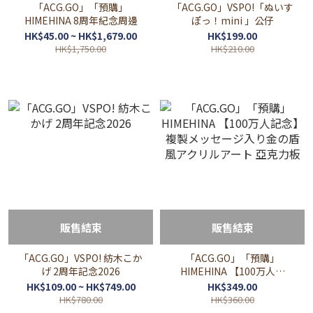
「ACG.GO」「預購」
「ACG.GO」VSPO!「ぬいす
HIMEHINA 8周年紀念周邊
ぽっ！mini 」公仔
HK$45.00 ~ HK$1,679.00
HK$199.00
HK$1,750.00
HK$210.00
販售結束
販售結束
「ACG.GO」VSPO! 紡木こか
「ACG.GO」「預購」
げ 2周年記念2026
HIMEHINA 【100万人記
念】複製メッセージ入り金
HK$109.00 ~ HK$749.00
HK$349.00
の盾風アクリルアート 亞克
HK$780.00
HK$360.00
力板