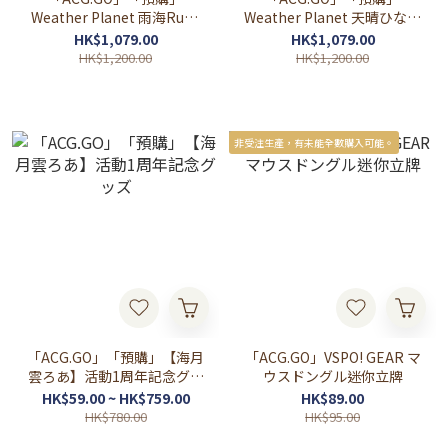
Weather Planet 雨海Ruka
Weather Planet 天晴ひなた
1/7 FIGURE
1/7 FIGURE
HK$1,079.00
HK$1,079.00
HK$1,200.00
HK$1,200.00
非受注生產，有未能全數購入可能。
「ACG.GO」「預購」【海月
「ACG.GO」VSPO! GEAR マ
雲ろあ】活動1周年記念グッ
ウスドングル迷你立牌
ズ
HK$59.00 ~ HK$759.00
HK$89.00
HK$780.00
HK$95.00