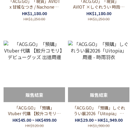
「ACG.GO」「現貨」AVIOT
「ACG.GO」「現貨」
x 甘城なつき / Nachoneko
AVIOT ×しぐれうい​ 時雨羽
無線耳機 TE-V1R-NCN 香港
衣 TE-D01v-SGR 無線耳機
HK$1,180.00
HK$1,180.00
代理版
香港代理版
HK$1,250.00
HK$1,250.00
販售結束
販售結束
「ACG.GO」「預購」
「ACG.GO」「預購」しぐれ
Vtuber 代購 【鮫升コモリ】
うい展2026「Uitopia」 周
デビューグッズ 出道周邊
邊 - 時雨羽衣
HK$45.00 ~ HK$499.00
HK$29.00 ~ HK$1,949.00
HK$520.00
HK$1,980.00