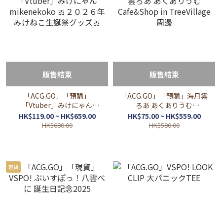
販售結束
販售結束
「ACG.GO」「預購」
「ACG.GO」「預購」海月雲
「Vtuber」みけにゃん
ろあ あくありうむ
mikenekoko 🎀２０２６年
Cafe&Shop in TreeVillage
HK$119.00 ~ HK$659.00
HK$75.00 ~ HK$559.00
みけねこ生誕祭グッズ🎀
周邊
HK$680.00
HK$580.00
現貨