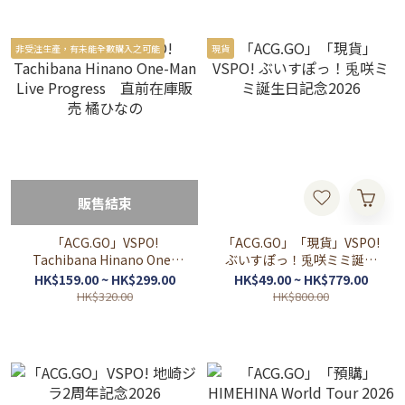
非受注生產，有未能全數購入之可能
現貨
販售結束
「ACG.GO」VSPO!
「ACG.GO」「現貨」VSPO!
Tachibana Hinano One-
ぶいすぽっ！兎咲ミミ誕生
Man Live Progress 直前
日記念2026
HK$159.00 ~ HK$299.00
HK$49.00 ~ HK$779.00
在庫販売 橘ひなの
HK$320.00
HK$800.00