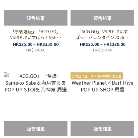
販售結束
販售結束
「事後通販」「ACG.GO」
「ACG.GO」 VSPO! ぶいす
VSPO! ぶいすぽっ！VSPO!
ぽっ！バレンタイン2026 情
SHOWDOWN 2026
人節周邊
HK$35.00 ~ HK$359.00
HK$35.00 ~ HK$239.00
powered by RAGE 周邊
HK$380.00
HK$250.00
非受注生產，有未能全數購入之可能
販售結束
販售結束