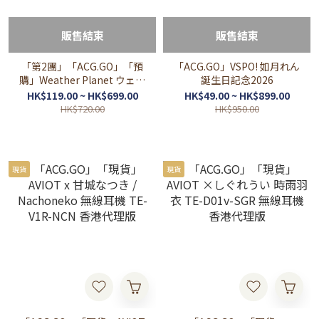
販售結束
販售結束
「第2團」「ACG.GO」「預
「ACG.GO」VSPO! 如月れん
購」Weather Planet ウェザ
誕生日記念2026
プラ1周年記念グッズ (雨海
HK$119.00 ~ HK$699.00
HK$49.00 ~ HK$899.00
ルカ/天晴ひなた)
HK$720.00
HK$950.00
現貨
現貨