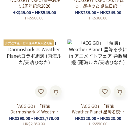
「ACG.GO」VSPO! 夢野あか
「ACG.GO」VSPO! ぶいすぽ
り3周年記念2026
っ！胡桃のあ 誕生日記念
2026
HK$49.00 ~ HK$549.00
HK$239.00 ~ HK$349.00
HK$580.00
HK$380.00
非受注生產，有未能全數購入之可能
「ACG.GO」「預購」
「ACG.GO」「預購」
Darmoshark × Weather
Weather Planet 星降る夜に
Planetコラボ周邊 (雨海ル
in アニメイトフェア 通販周
HK$399.00 ~ HK$2,779.00
HK$129.00 ~ HK$529.00
カ/天晴ひなた)
邊 (雨海ルカ/天晴ひなた)
HK$2,850.00
HK$550.00