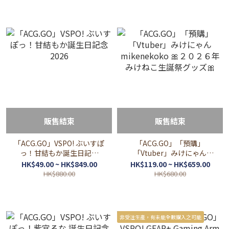
販售結束
販售結束
「ACG.GO」VSPO! ぶいすぽ
「ACG.GO」「預購」
っ！甘結もか誕生日記念
「Vtuber」みけにゃん
2026
mikenekoko 🎀２０２６年
HK$49.00 ~ HK$849.00
HK$119.00 ~ HK$659.00
みけねこ生誕祭グッズ🎀
HK$880.00
HK$680.00
非受注生產，有未能全數購入之可能