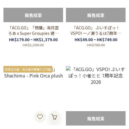
販售結束
販售結束
「ACG.GO」「預購」海月雲
「ACG.GO」 ぶいすぽっ！
ろあ x Super Groupies 通販
VSPO! 一ノ瀬うるは7周年記
周邊
念2025
HK$179.00 ~ HK$1,379.00
HK$49.00 ~ HK$749.00
HK$1,390.00
HK$780.00
非受注生產，有未能全數購入之可能
販售結束