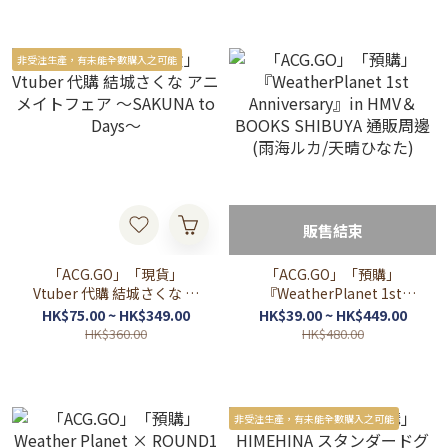
非受注生產，有未能全數購入之可能
販售結束
「ACG.GO」「現貨」
「ACG.GO」「預購」
Vtuber 代購 結城さくな ア
『WeatherPlanet 1st
ニメイトフェア ～SAKUNA
Anniversary』in HMV＆
HK$75.00 ~ HK$349.00
HK$39.00 ~ HK$449.00
to Days～
BOOKS SHIBUYA 通販周邊
HK$360.00
HK$480.00
(雨海ルカ/天晴ひなた)
非受注生產，有未能全數購入之可能