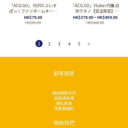
「ACG.GO」 VSPO! ぶいす
「ACG.GO」Vtuber代購 白
ぽっ！ファンネームキーホ
玖ウタノ【受注限定】
ルダーFan Name 鎖匙扣
UTANO LIVE!! at Zepp
HK$79.00
HK$379.00 ~ HK$459.00
DiverCity Key Visual 周邊
HK$85.00
HK$480.00
1
2
3
4
5
顧客服務
運送服務方式
退換貨政策
隱私政策
條款與細則
聯絡我們