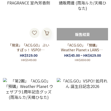
販售結束
「現貨」「ACG.GO」 ぶい
「ACG.GO」「預購」
すぽっ！ VSPO!
Weather Planet x LAWSON
FRAGRANCE 室內芳香劑
通販周邊 (雨海ルカ/天晴ひ
HK$529.00
HK$45.00 ~ HK$629.00
なた)
HK$549.00
HK$650.00