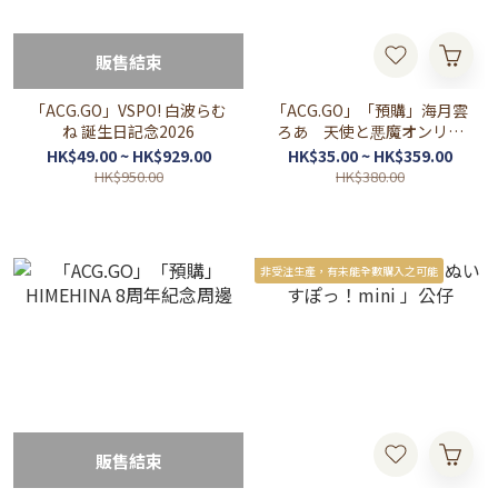
販售結束
「ACG.GO」VSPO! 白波らむ
「ACG.GO」「預購」海月雲
ね 誕生日記念2026
ろあ 天使と悪魔オンリー
ショップ inアニメイト周
HK$49.00 ~ HK$929.00
HK$35.00 ~ HK$359.00
邊
HK$950.00
HK$380.00
非受注生產，有未能全數購入之可能
販售結束