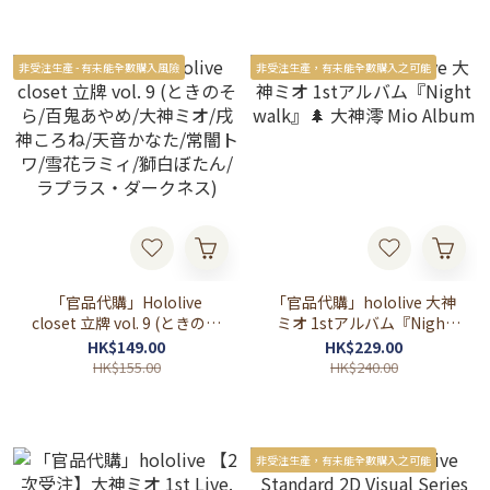
非受注生產 - 有未能全數購入風險
非受注生產，有未能全數購入之可能
「官品代購」Hololive
「官品代購」hololive 大神
closet 立牌 vol. 9 (ときのそ
ミオ 1stアルバム『Night
ら/百鬼あやめ/大神ミオ/戌
walk』🌲 大神澪 Mio
HK$149.00
HK$229.00
神ころね/天音かなた/常闇
Album
HK$155.00
HK$240.00
トワ/雪花ラミィ/獅白ぼた
ん/ラプラス・ダークネス)
非受注生產，有未能全數購入之可能