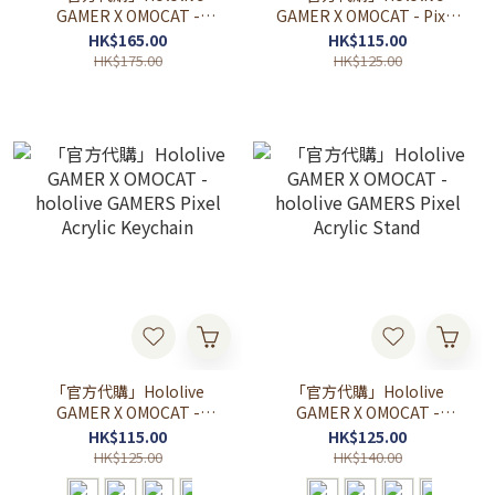
GAMER X OMOCAT -
GAMER X OMOCAT - Pixel
hololive GAMERS Button
hololive GAMERS Lanyard
HK$165.00
HK$115.00
Pin Set
HK$175.00
HK$125.00
「官方代購」Hololive
「官方代購」Hololive
GAMER X OMOCAT -
GAMER X OMOCAT -
hololive GAMERS Pixel
hololive GAMERS Pixel
HK$115.00
HK$125.00
Acrylic Keychain
Acrylic Stand
HK$125.00
HK$140.00