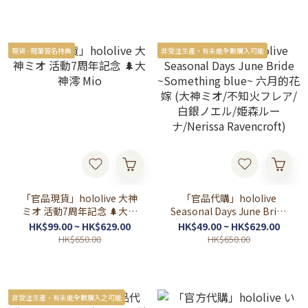
現貨 - 親筆簽名特典
非受注生產，有未能全數購入可能
「官品現貨」hololive 大神
「官品代購」hololive
ミオ 活動7周年記念 🌲大神
Seasonal Days June Bride
澪 Mio
~Something blue~ 六月的
HK$99.00 ~ HK$629.00
HK$49.00 ~ HK$629.00
花嫁 (大神ミオ/不知火フレ
HK$650.00
HK$650.00
ア/白銀ノエル/姫森ルー
ナ/Nerissa Ravencroft)
非受注生產，有未能全數購入之可能