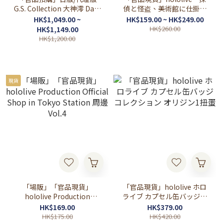
G.S. Collection 大神澪 Date
偵と怪盗、美術館に仕掛け
Style 外出服裝Ver. 🌲大神ミ
られた謎‐ 周邊
HK$1,049.00 ~
HK$159.00 ~ HK$249.00
オ Mio
HK$260.00
HK$1,149.00
HK$1,200.00
現貨
「場販」「官品現貨」
「官品現貨」hololive ホロ
hololive Production
ライブ カプセル缶バッジコ
Official Shop in Tokyo
レクション オリジン1扭蛋
HK$169.00
HK$379.00
Station 周邊 Vol.4
HK$175.00
HK$420.00