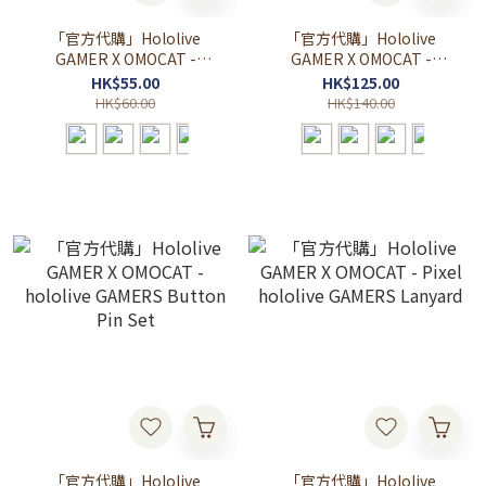
「官方代購」Hololive
「官方代購」Hololive
GAMER X OMOCAT -
GAMER X OMOCAT -
hololive GAMERS Vinyl
hololive GAMERS Vinyl
HK$55.00
HK$125.00
Stickers 貼紙
Decal 車身貼紙
HK$60.00
HK$140.00
「官方代購」Hololive
「官方代購」Hololive