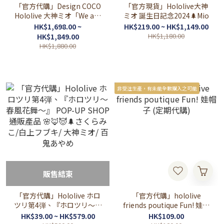
「官方代購」Design COCO
「官方現貨」Hololive大神
Hololive 大神ミオ「We are
ミオ 誕生日記念2024🌲Mio
GAMERS!!!!」Ver. 1/7 Scale
HK$1,698.00 ~
HK$219.00 ~ HK$1,149.00
Figure🌲大神澪
HK$1,180.00
HK$1,849.00
HK$1,880.00
非受注生產，有未能全數購入之可能
販售結束
「官方代購」Hololive ホロ
「官方代購」hololive
ツリ第4弾、『ホロツリ～春
friends poutique Fun! 娃帽
風花舞～』 POP-UP SHOP
子 (定期代購)
HK$39.00 ~ HK$579.00
HK$109.00