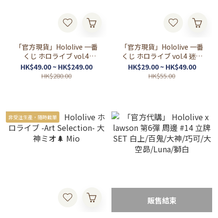
「官方現貨」Hololive 一番
「官方現貨」Hololive 一番
くじ ホロライブ vol.4
くじ ホロライブ vol.4 迷你
Poster 🤖🍎🏮🚑🌲👾🍬🍑🥟
立牌 🤖🍎🏮🚑🌲👾🍬🍑🥟🛸
HK$49.00 ~ HK$249.00
HK$29.00 ~ HK$49.00
🛸💜🥀
💜🥀
HK$280.00
HK$55.00
非受注生產，隨時截單
販售結束