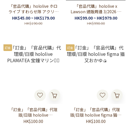
「官品代購」hololive ホロ
「官品代購」hololive x
ライブ すわらせ隊 アクリル
Lawson 通販周邊 3/2026 ⚒
スタンド カラーライズ2 扭
🌽🌲👾🐾🩵🩷(AZKi/白上フ
HK$45.00 ~ HK$179.00
HK$99.00 ~ HK$979.00
蛋
ブキ/大神ミオ/常闇ト
HK$190.00
HK$990.00
ワ/FUWAMOCO)
訂金
訂金
「訂金」「官品代購」代理
「訂金」「官品代購」代理
版/日版 hololive
版/日版 hololive figma 猫又
PLAMATEA 宝鐘マリン🏴‍☠️
おかゆ🍙
HK$100.00
HK$100.00