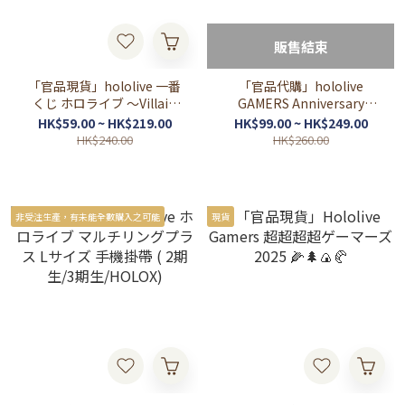
販售結束
「官品現貨」hololive 一番
「官品代購」hololive
くじ ホロライブ ～Villain
GAMERS Anniversary
Style～
Parade 🌽🌲🍙🥐 (白上フブ
HK$59.00 ~ HK$219.00
HK$99.00 ~ HK$249.00
キ/大神ミオ/猫又おかゆ/戌
HK$240.00
HK$260.00
神ころね)
非受注生產，有未能全數購入之可能
現貨