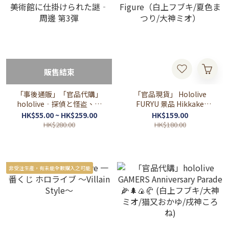
販售結束
「事後通販」「官品代購」
「官品現貨」 Hololive
hololive‐探偵と怪盗、美
FURYU 景品 Hikkake
術館に仕掛けられた謎‐ 周
Figure（白上フブキ/夏色ま
HK$55.00 ~ HK$259.00
HK$159.00
邊 第3彈
つり/大神ミオ）
HK$280.00
HK$180.00
非受注生產，有未能全數購入之可能