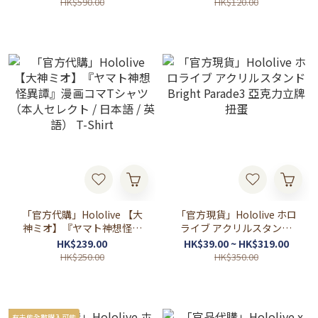
通販產品 🌸🦊😈🌲さくらみ
HK$590.00
HK$120.00
こ/白上フブキ/ 大神ミオ/ 百
鬼あやめ
「官方代購」Hololive 【大
「官方現貨」Hololive ホロ
神ミオ】『ヤマト神想怪異
ライブ アクリルスタンド
譚』漫画コマTシャツ（本
Bright Parade3 亞克力立牌
HK$239.00
HK$39.00 ~ HK$319.00
人セレクト / 日本語 / 英語）
扭蛋
HK$250.00
HK$350.00
T-Shirt
有未能全數購入可能