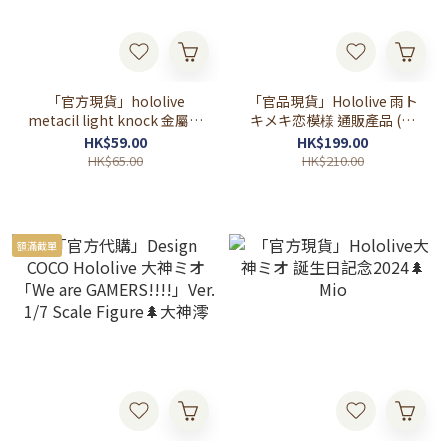
「官方現貨」hololive
「官品現貨」Hololive 雨ト
metacil light knock 金屬鉛
キメキ恋模様 通販產品 (白
筆 第1彈
上フブキ/ 百鬼あやめ/ 大神
HK$59.00
HK$199.00
ミオ)
HK$65.00
HK$210.00
額滿截單