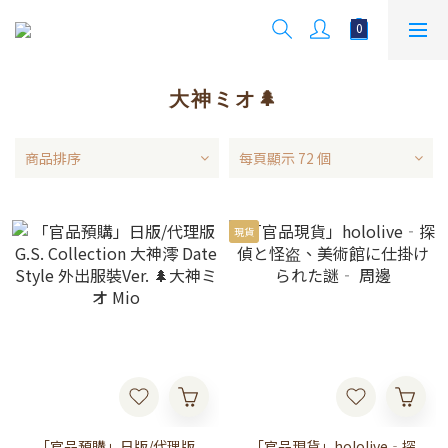
大神ミオ🌲
商品排序
每頁顯示 72 個
現貨
「官品預購」日版/代理版
「官品現貨」hololive‐探