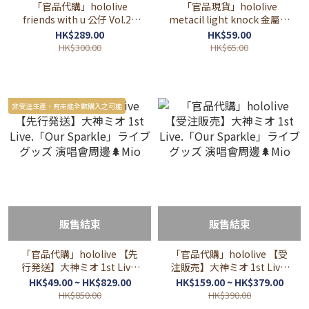
「官品代購」hololive
「官品現貨」hololive
friends with u 公仔 Vol.21
metacil light knock 金屬鉛
(AZKi/赤井はあと/白上フブ
筆 第2彈
HK$289.00
HK$59.00
キ/大神ミオ/常闇トワ)
HK$300.00
HK$65.00
非受注生產，有未能全數購入之可能
販售結束
販售結束
「官品代購」hololive 【先
「官品代購」hololive 【受
行発送】大神ミオ 1st Live.
注販売】大神ミオ 1st Live.
「Our Sparkle」ライブグッ
「Our Sparkle」ライブグッ
HK$49.00 ~ HK$829.00
HK$159.00 ~ HK$379.00
ズ 演唱會周邊🌲Mio
ズ 演唱會周邊🌲Mio
HK$850.00
HK$390.00