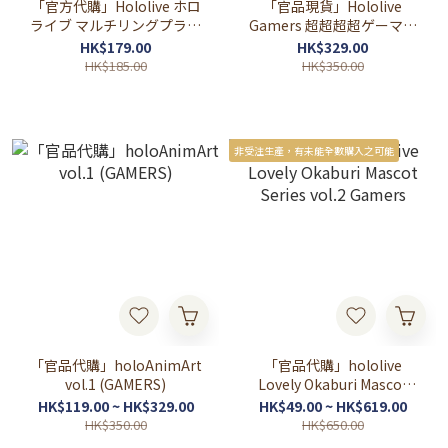
「官方代購」Hololive ホロ
「官品現貨」Hololive
ライブ マルチリングプラス
Gamers 超超超超ゲーマー
Lサイズ 手機掛帶 ( 2期生/3
ズ 2025 🌽🌲🍙🥐
HK$179.00
HK$329.00
期生/HOLOX)
HK$185.00
HK$350.00
非受注生產，有未能全數購入之可能
「官品代購」holoAnimArt
「官品代購」hololive
vol.1 (GAMERS)
Lovely Okaburi Mascot
Series vol.2 Gamers
HK$119.00 ~ HK$329.00
HK$49.00 ~ HK$619.00
HK$350.00
HK$650.00