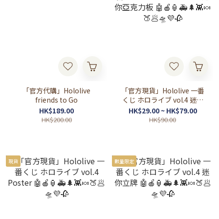
「官方代購」Hololive
「官方現貨」Hololive 一番
friends to Go
くじ ホロライブ vol.4 迷你
亞克力板 🤖🍎🏮🚑🌲👾🍬🍑
HK$189.00
HK$29.00 ~ HK$79.00
🥟🛸💜🥀
HK$200.00
HK$90.00
現貨
數量限定