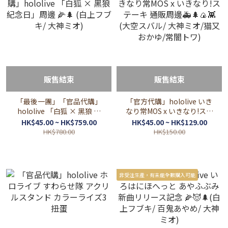
販售結束
販售結束
「最後一團」「官品代購」
「官方代購」hololive いき
hololive 「白狐 × 黑狼 紀
なり常MOS x いきなり!ステ
念日」周邊 🌽🌲 (白上フブ
ーキ 通販周邊🚑🌲🍙👾 (大
HK$45.00 ~ HK$759.00
HK$45.00 ~ HK$129.00
キ/ 大神ミオ)
空スバル/ 大神ミオ/猫又お
HK$780.00
HK$150.00
かゆ/常闇トワ)
非受注生產，有未能全數購入可能