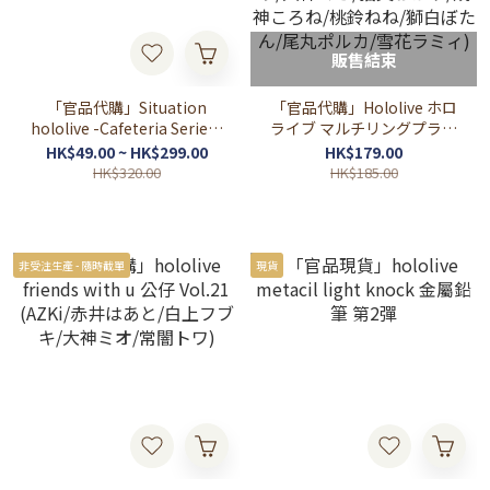
販售結束
「官品代購」Situation
「官品代購」Hololive ホロ
hololive -Cafeteria Series-
ライブ マルチリングプラス
vol.3 白上フブキ/大神ミオ/
Lサイズ 手機背卡 第2彈 (赤
HK$49.00 ~ HK$299.00
HK$179.00
猫又おかゆ/戌神ころね
井はあと/アキ・ローゼンタ
HK$320.00
HK$185.00
ール/白上フブキ/夏色まつ
り/大神ミオ/猫又おかゆ/戌
神ころね/桃鈴ねね/獅白ぼ
たん/尾丸ポルカ/雪花ラミ
非受注生產 - 隨時截單
現貨
ィ)