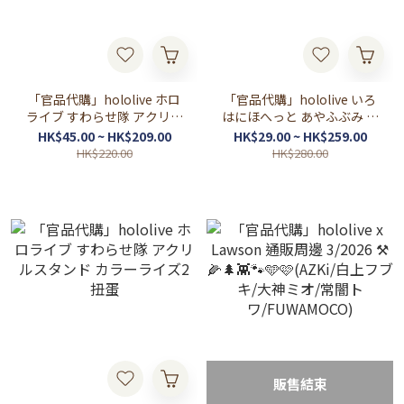
「官品代購」hololive ホロ
「官品代購」hololive いろ
ライブ すわらせ隊 アクリル
はにほへっと あやふぶみ 新
スタンド カラーライズ3 扭
曲リリース記念 🌽😈🌲(白上
HK$45.00 ~ HK$209.00
HK$29.00 ~ HK$259.00
蛋
フブキ/ 百鬼あやめ/ 大神ミ
HK$220.00
HK$280.00
オ)
販售結束