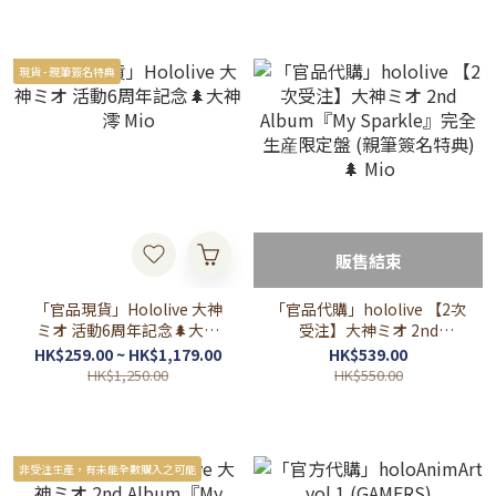
現貨 - 親筆簽名特典
販售結束
「官品現貨」Hololive 大神
「官品代購」hololive 【2次
ミオ 活動6周年記念🌲大神
受注】大神ミオ 2nd
澪 Mio
Album『My Sparkle』完全
HK$259.00 ~ HK$1,179.00
HK$539.00
生産限定盤 (親筆簽名特典)
HK$1,250.00
HK$550.00
🌲 Mio
非受注生產，有未能全數購入之可能