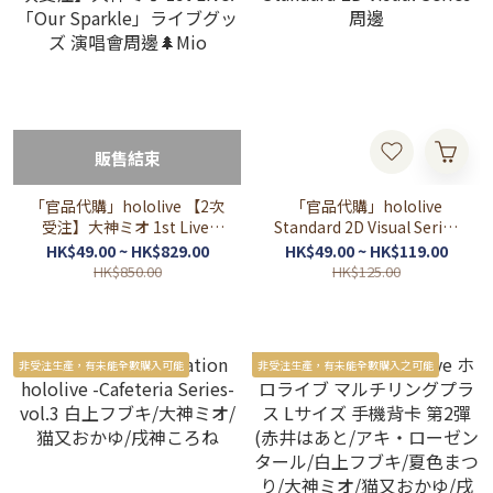
販售結束
「官品代購」hololive 【2次
「官品代購」hololive
受注】大神ミオ 1st Live.
Standard 2D Visual Series
「Our Sparkle」ライブグッ
周邊
HK$49.00 ~ HK$829.00
HK$49.00 ~ HK$119.00
ズ 演唱會周邊🌲Mio
HK$850.00
HK$125.00
非受注生產，有未能全數購入可能
非受注生產，有未能全數購入之可能