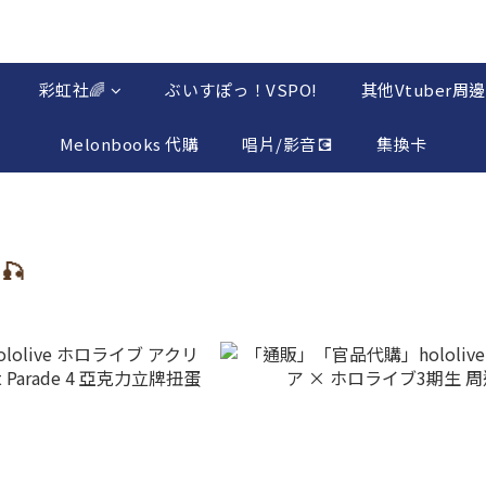
彩虹社🌈
ぶいすぽっ！VSPO!
其他Vtuber周邊
Melonbooks 代購
唱片/影音💽
集換卡
🎣