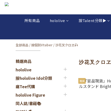
所有商品
hololive
按Talent分類▶️
全部商品
/
按個別Vtuber
/
沙花叉クロヱ🎣
精選商品
沙花叉クロヱ
hololive
按hololive Idol分類
現貨
痛Tee代購
hololive Figure
同人誌/書藉📚