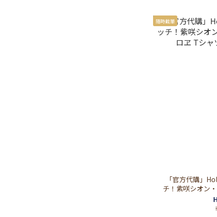
隨時截單
「官方代購」Hol
チ！紫咲シオン・
Tシャツ h
H