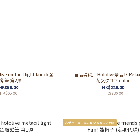
 metacil light knock 金
「官品現貨」 Hololive景品 IF Relax
鉛筆 第2彈
花叉クロヱ chloe
HK$59.00
HK$229.00
HK$65.00
HK$280.00
非受注生產，有未能全數購入之可能