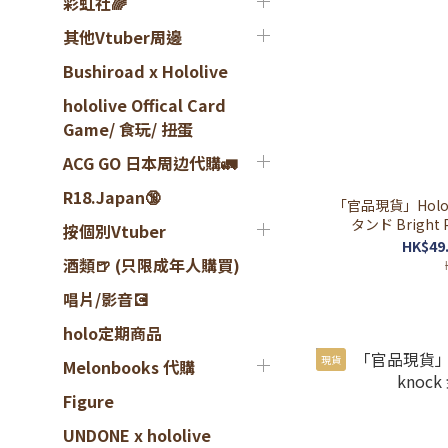
彩虹社🌈
其他Vtuber周邊
Bushiroad x Hololive
hololive Offical Card
Game/ 食玩/ 扭蛋
ACG GO 日本周边代購🚛
R18.Japan🔞
「官品現貨」Hololive ホロライブ 
タンド Bright
按個別Vtuber
HK$49.
酒類🍺 (只限成年人購買)
唱片/影音💽
holo定期商品
現貨
Melonbooks 代購
Figure
UNDONE x hololive