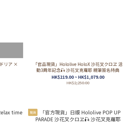
町ドリア ×
「官品現貨」Hololive HoloX 沙花叉クロヱ 活
動3周年記念🎣 沙花叉克蘿耶 親筆簽名特典
HK$219.00 ~ HK$1,079.00
HK$2,250.00
現貨