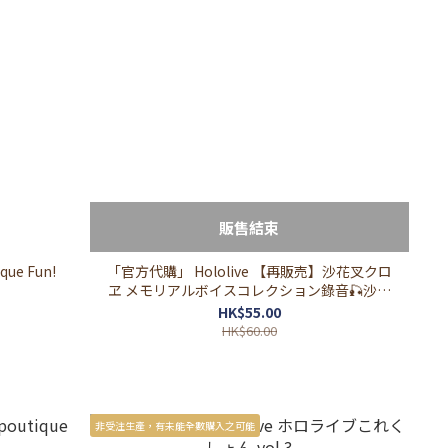
販售結束
que Fun!
「官方代購」 Hololive 【再販売】沙花叉クロ
ヱ メモリアルボイスコレクション錄音🎣沙花
叉
HK$55.00
HK$60.00
非受注生產，有未能全數購入之可能