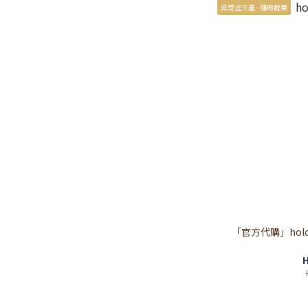
非受注生產 - 隨時截單
「官方代購」hololiv
H