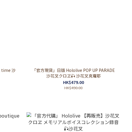
 time 沙
「官方現貨」日版 Hololive POP UP PARADE
沙花叉クロヱ🎣 沙花叉克蘿耶
HK$479.00
HK$490.00