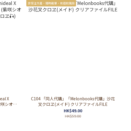
非受注生產，隨時截單，有退款風險
al X
C104 「同人代購」「Melonbooks代購」沙花
(紫咲シオン
叉クロヱ(メイド) クリアファイルFILE
ヱ🎣)
HK$49.00
HK$59.00