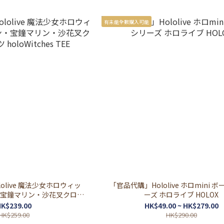
有未能全數購入可能
olive 魔法少女ホロウィッ
「官品代購」Hololive ホロmini 
宝鐘マリン・沙花叉クロヱ
ーズ ホロライブ HOLOX
oloWitches TEE
K$239.00
HK$49.00 ~ HK$279.00
HK$259.00
HK$290.00