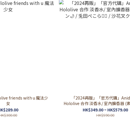
e friends with u 魔法少
「2024再販」「官方代購」Anide
女
Hololive 合作 淡香水/ 室內擴香器 
🌙 / 兎田ぺこら👯‍♀️ / 沙花叉クロ
K$289.00
HK$349.00 ~ HK$579.00
HK$300.00
HK$590.00