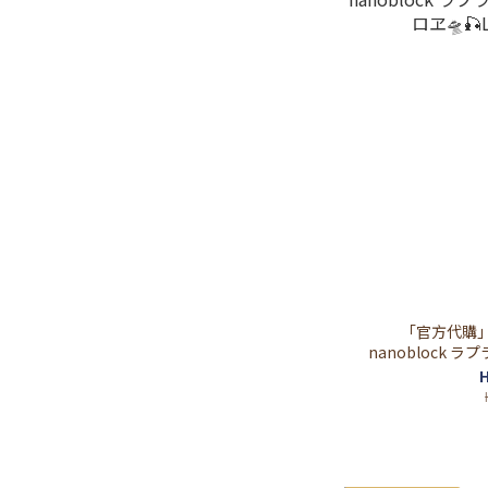
「官方代購」 
nanoblock 
ロヱ🛸🎣
H