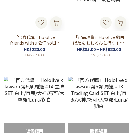
「官方代購」hololive
「官品現貨」Hololive 獅白
friends with u 公仔 vol.13
ぼたん ししろんと行く！47
新衣裝ver. Robot
都道府県ラーメンツアーグ
HK$280.00
HK$85.00 ~ HK$980.00
子/Pekora/船長/NENE/獅白
ッズ ♌ 獅白牡丹 446 Botan
HK$320.00
HK$1,050.00
親筆簽名特典
販售結束
販售結束