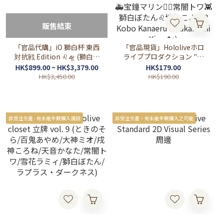
販售結束
「官品代購」iO 獅白杯 東西
「官品現貨」Hololiveホロ
対抗戦 Edition ♌🛸 (獅白ぼ
ライブプロダクション "墨
たん/ラプラス・ダークネ
彩の宴"フェア ～推すなら
HK$899.00 ~ HK$3,379.00
HK$179.00
ス)
ば 飾って魅せよう ホロ
HK$3,450.00
HK$190.00
ライブ～ 通販周邊 (さくら
みこ🌸白上フブキ🌽大空ス
バル🚑宝鐘マリン🏴‍☠️常闇
トワ👾獅白ぼたん♌博衣こ
非受注生產 - 有未能全數購入風險
非受注生產，有未能全數購入之可能
より🧪Kobo Kanaeru☔
Takanashi Kiara🐔)