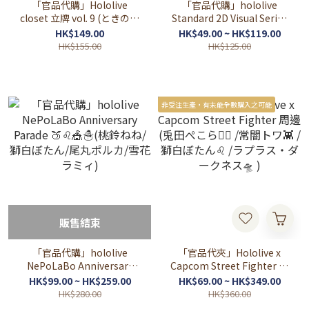
「官品代購」Hololive
「官品代購」hololive
closet 立牌 vol. 9 (ときのそ
Standard 2D Visual Series
ら/百鬼あやめ/大神ミオ/戌
周邊
HK$149.00
HK$49.00 ~ HK$119.00
神ころね/天音かなた/常闇
HK$155.00
HK$125.00
トワ/雪花ラミィ/獅白ぼた
ん/ラプラス・ダークネス)
非受注生產，有未能全數購入之可能
販售結束
「官品代購」hololive
「官品代夾」Hololive x
NePoLaBo Anniversary
Capcom Street Fighter 周
Parade 🍑♌🎪☃️(桃鈴ねね/
邊 (兎田ぺこら👯‍♀️ /常闇トワ
HK$99.00 ~ HK$259.00
HK$69.00 ~ HK$349.00
獅白ぼたん/尾丸ポルカ/雪
👾 /獅白ぼたん♌ /ラプラ
HK$280.00
HK$360.00
花ラミィ)
ス・ダークネス🛸 )