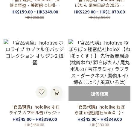
偵と怪盗、美術館に仕掛け
ぼたん 誕生日記念2025 ♌
られた謎‐ 周邊
Botan
HK$159.00 ~ HK$249.00
HK$229.00 ~ HK$1,079.00
HK$260.00
HK$1,150.00
販售結束
「官品現貨」hololive ホロ
「官品代購」hololive ねぽ
ライブ カプセル缶バッジコ
らぼ x 秘密結社holoX 【ね
レクション オリジン2 扭蛋
ぽっくす！】 先行販賣周邊
HK$45.00 ~ HK$399.00
HK$45.00 ~ HK$349.00
(桃鈴ねね/ 獅白ぼたん/ 尾丸
HK$450.00
HK$380.00
ポルカ/ 雪花ラミィ/ ラプラ