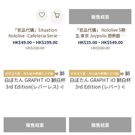
販售結束
「官品代購」Situation
「官品代購」 Hololive 5期
hololive -Cafeteria Series-
生 東京 Joypolis 遊樂園 通
vol.1 さくらみこ/星街すい
販周邊
HK$49.00 ~ HK$299.00
HK$35.00 ~ HK$549.00
せい/雪花ラミィ/桃鈴ねね/
HK$320.00
HK$580.00
獅白ぼたん/尾丸ポルカ
非受注生產，有未能全數購入之可能
非受注生產，有未能全數購入之可能
販售結束
販售結束