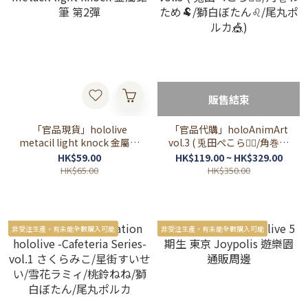
販售結束
「官品現貨」hololive
「官品代購」holoAnimArt
metacil light knock 金屬鉛
vol.3 ( 兎田ぺこら👯‍♀️/角巻わ
筆 第2彈
ため🐏/獅白ぼたん♌/尾丸ポ
HK$59.00
HK$119.00 ~ HK$329.00
ルカ🎪)
HK$65.00
HK$350.00
非受注生產，有未能全數購入可能
非受注生產，有未能全數購入可能