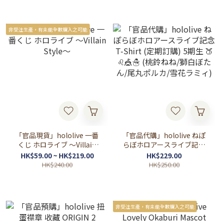
非受注生產，有未能全數購入之可能
「官品現貨」hololive 一番
「官品代購」hololive ねぽ
くじ ホロライブ ～Villain
らぼホロアースライブ記念
Style～
T-Shirt (定期訂購) 5期生 🍑
HK$59.00 ~ HK$219.00
HK$229.00
♌🎪☃️ (桃鈴ねね/獅白ぼた
HK$240.00
HK$250.00
ん/尾丸ポルカ/雪花ラミィ)
非受注生產，有未能全數購入之可能