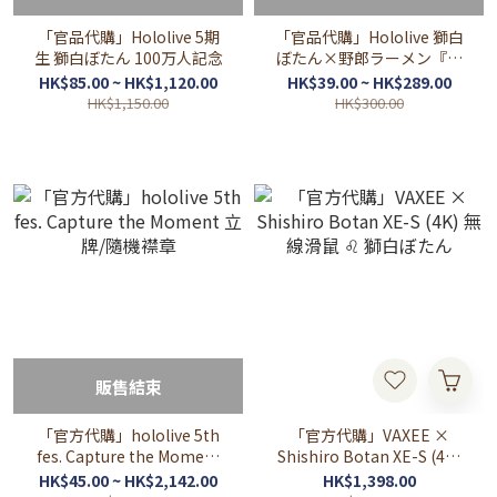
「官品代購」Hololive 5期
「官品代購」Hololive 獅白
生 獅白ぼたん 100万人記念
ぼたん×野郎ラーメン『麵
屋ぼたん』通販產品
HK$85.00 ~ HK$1,120.00
HK$39.00 ~ HK$289.00
HK$1,150.00
HK$300.00
販售結束
「官方代購」hololive 5th
「官方代購」VAXEE ×
fes. Capture the Moment
Shishiro Botan XE-S (4K)
立牌/隨機襟章
無線滑鼠 ♌ 獅白ぼたん
HK$45.00 ~ HK$2,142.00
HK$1,398.00