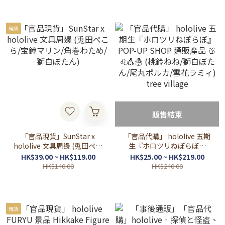
現貨
販售結束
「官品現貨」SunStar x
「官品代購」 hololive 五期
hololive 文具周邊 (兎田ぺこ
生『ホロツリねぽらぼ』
ら/宝鐘マリン/角巻わため/
POP-UP SHOP 通販產品 🍑
HK$39.00 ~ HK$119.00
HK$25.00 ~ HK$219.00
獅白ぼたん)
♌🎪☃️ (桃鈴ねね/獅白ぼた
HK$140.00
HK$240.00
ん/尾丸ポルカ/雪花ラミィ)
tree village
現貨