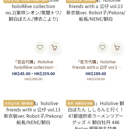
「官品代購」Hololive
「官方代購」hololive
holoRêve collection
friends with u 公仔 vol.13
no.2(紫咲シオン/常闇トワ/
新衣裝ver. Robot
HK$45.00 ~ HK$259.00
HK$289.00
獅白ぼたん/博衣こより)
子/Pekora/船長/NENE/獅白
HK$280.00
HK$320.00
非受注生產 - 隨時截單
現貨 - 親筆簽名特典