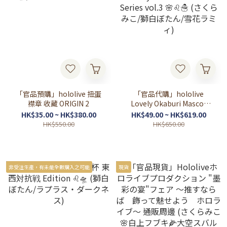
「官品預購」hololive 扭蛋
「官品代購」hololive
襟章 收藏 ORIGIN 2
Lovely Okaburi Mascot
Series vol.3 🌸♌☃️ (さくら
HK$35.00 ~ HK$380.00
HK$49.00 ~ HK$619.00
みこ/獅白ぼたん/雪花ラミ
HK$550.00
HK$650.00
ィ)
非受注生產，有未能全數購入之可能
現貨