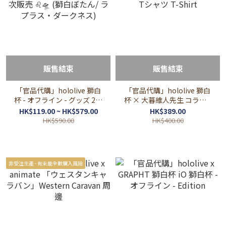
販售結束
販售結束
「官品代購」hololive 獅白
「官品代購」hololive 獅白
杯 - オフライン - グッズ 2次
杯 × 大暮維人先生 コラボT
販売 ♌🛸 (獅白ぼたん/ ラプ
シャツ T-Shirt
HK$119.00 ~ HK$579.00
HK$389.00
ラス・ダークネス)
HK$590.00
HK$400.00
非受注生產 - 有未能全數購入風險