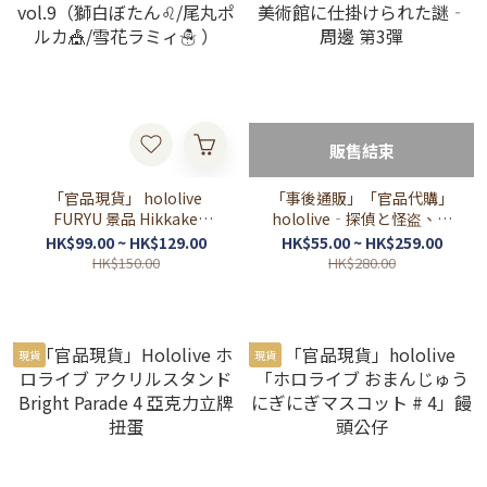
販售結束
「官品現貨」 hololive
「事後通販」「官品代購」
FURYU 景品 Hikkake
hololive‐探偵と怪盗、美
Figure vol.9（獅白ぼたん
術館に仕掛けられた謎‐ 周
HK$99.00 ~ HK$129.00
HK$55.00 ~ HK$259.00
♌/尾丸ポルカ🎪/雪花ラミィ
邊 第3彈
HK$150.00
HK$280.00
☃️ ）
現貨
現貨