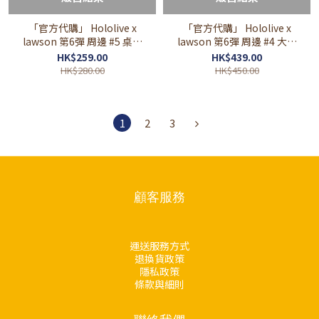
「官方代購」 Hololive x
「官方代購」 Hololive x
lawson 第6彈 周邊 #5 桌墊
lawson 第6彈 周邊 #4 大頭
白上/百鬼/大神/巧可/大空
立牌 白上/百鬼/大神/巧可/大
HK$259.00
HK$439.00
昴/Luna/獅白
空昴/Luna/獅白
HK$280.00
HK$450.00
1
2
3
顧客服務
運送服務方式
退換貨政策
隱私政策
條款與細則