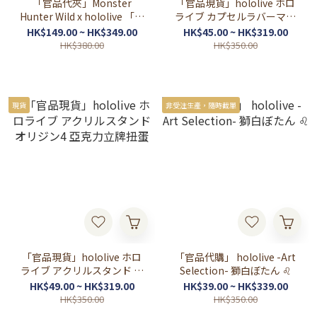
「官品代夾」Monster
「官品現貨」hololive ホロ
Hunter Wild x hololive 「五
ライブ カプセルラバーマス
期生」 周邊 🍑♌🎪☃️ (桃鈴
コット オリジン4 橡膠掛件
HK$149.00 ~ HK$349.00
HK$45.00 ~ HK$319.00
ねね/ 獅白ぼたん/ 尾丸ポル
扭蛋
HK$380.00
HK$350.00
カ/ 雪花ラミィ)
現貨
非受注生產，隨時截單
「官品現貨」hololive ホロ
「官品代購」 hololive -Art
ライブ アクリルスタンド オ
Selection- 獅白ぼたん ♌
リジン4 亞克力立牌扭蛋
HK$49.00 ~ HK$319.00
HK$39.00 ~ HK$339.00
HK$350.00
HK$350.00