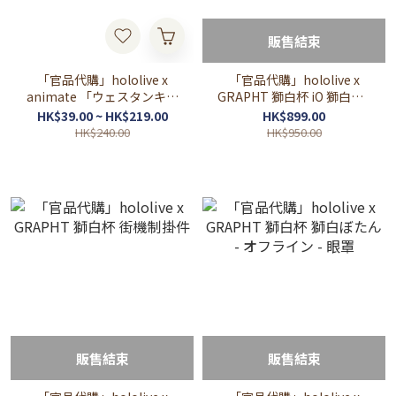
販售結束
「官品代購」hololive x
「官品代購」hololive x
animate 「ウェスタンキャ
GRAPHT 獅白杯 iO 獅白杯 -
ラバン」Western Caravan
オフライン - Edition
HK$39.00 ~ HK$219.00
HK$899.00
周邊
HK$240.00
HK$950.00
販售結束
販售結束