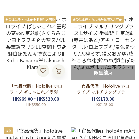
非受注生產，有未能全數購入之可能
非受注生產，有未能全數購入之可能
販售結束
「官品代購」Hololive ホロ
「官品代購」Hololive ホロ
ライブ ぱしゃこれ／墨彩の
ライブ マルチリングプラス
宴ver. 第3弾 (さくらみこ🌸
Lサイズ 手機背卡 第2彈 (赤
HK$69.00 ~ HK$529.00
HK$179.00
白上フブキ🌽大空スバル🚑
井はあと/アキ・ローゼンタ
HK$550.00
HK$185.00
宝鐘マリン🏴‍☠️常闇トワ👾
ール/白上フブキ/夏色まつ
獅白ぼたん♌博衣こより🧪
り/大神ミオ/猫又おかゆ/戌
Kobo Kanaeru☔
神ころね/桃鈴ねね/獅白ぼ
Takanashi Kiara🐔)
たん/尾丸ポルカ/雪花ラミ
現貨
ィ)