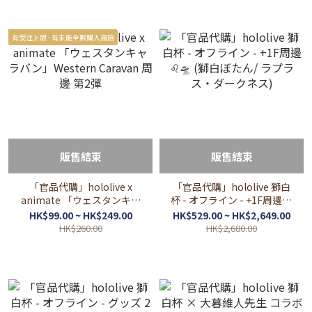
ス・ダークネス/ 鷹嶺ルイ/
博衣こより/ 風真いろは)
有受注上限 - 有未能全數購入風險
販售結束
販售結束
「官品代購」hololive x
「官品代購」hololive 獅白
animate 「ウェスタンキャ
杯 - オフライン - +1F周邊 ♌
ラバン」Western Caravan
🛸 (獅白ぼたん/ ラプラス・
HK$99.00 ~ HK$249.00
HK$529.00 ~ HK$2,649.00
周邊 第2彈
ダークネス)
HK$260.00
HK$2,680.00