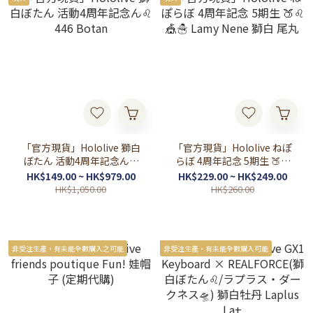
「官方現貨」Hololive 獅白
「官方現貨」Hololive ねぽ
ぼたん 活動4周年記念ん♌
らぼ 4周年記念 5期生 🍑♌
446 Botan
🎪☃️ Lamy Nene 獅白 尾丸
HK$149.00 ~ HK$979.00
HK$229.00 ~ HK$249.00
HK$1,050.00
HK$260.00
非受注生產，有未能全數購入之可能
非受注生產，有未能全數購入可能