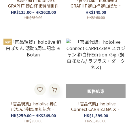
「官品代購」hololive x
「官品代購」hololive x
GRAPHT 獅白杯 街機制掛件
GRAPHT 獅白杯 獅白ぼたん
- オフライン - 眼罩
HK$125.00 ~ HK$629.00
HK$149.00
HK$650.00
HK$160.00
現貨
販售結束
「官品現貨」hololive 獅白
「官品代購」hololive
ぼたん 活動5周年記念 ♌
Connect CARRIZZMA スカ
Botan
ジャン 獅白杯Edition ♌🛸
HK$259.00 ~ HK$349.00
HK$1,399.00
(獅白ぼたん/ ラプラス・ダ
HK$380.00
HK$1,450.00
ークネス)