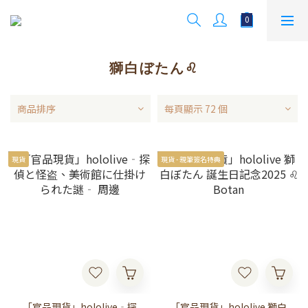
獅白ぼたん♌
商品排序
每頁顯示 72 個
現貨
現貨 - 親筆簽名特典
「官品現貨」hololive‐探
「官品現貨」hololive 獅白