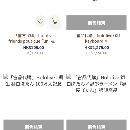
販售結束
「官方代購」hololive
「官品代購」hololive GX1
friends poutique Fun! 娃帽
Keyboard ×
子 (定期代購)
REALFORCE(獅白ぼたん♌/
HK$109.00
HK$2,879.00
ラプラス・ダークネス🛸) 獅
HK$120.00
HK$2,950.00
白牡丹 Laplus La+
販售結束
販售結束