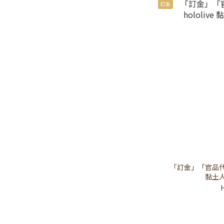
訂金
「訂金」「官品代購
黏土人