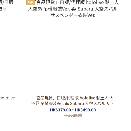
現貨
olive
「官品現貨」日版/代理版 hololive 黏土人 大
空昴 吊帶服裝Ver. 🚑 Subaru 大空スバル サス
ペンダー衣装Ver.
HK$379.00 ~ HK$499.00
HK$520.00