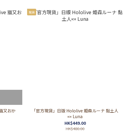
現貨
 猫又おか
「官方現貨」日版 Hololive 姫森ルーナ 黏土人
🍬 Luna
HK$449.00
HK$480.00