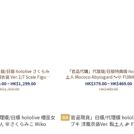
日版 hololive さくらみ
「官品代購」代理版/日版特典版 holol
衣装 Ver. 1/7 Scale Figure
土人 Mococo Abyssgard 🐾🩷 FUWAMOCO モ
🌸 Miko
ココ・アビスガード
.00 ~ HK$1,299.00
HK$379.00 ~ HK$469.00
K$1,350.00
HK$480.00
現貨