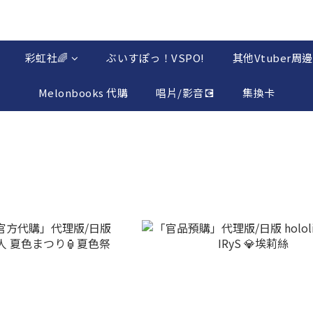
彩虹社🌈
ぶいすぽっ！VSPO!
其他Vtuber周邊
Melonbooks 代購
唱片/影音💽
集換卡