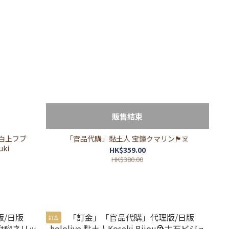
販售結束
 白上フブ
「官品代購」黏土人 宝鐘クマリン🏴‍☠️
uki
HK$359.00
HK$380.00
訂金