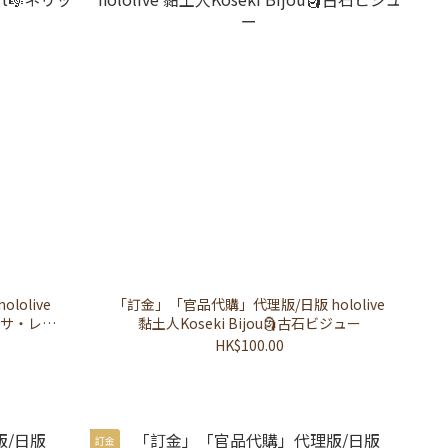
olive
「訂金」「官品代購」代理版/日版 hololive
リッサ・レイ
黏土人Koseki Bijou🗿古石ビジュー
HK$100.00
訂金