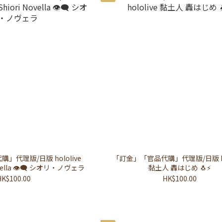
」代理版/日版 hololive
「訂金」「官品代購」代理版/日版 hol
黏土人 Shiori Novella 👁‍🗨 シオリ・ノヴェラ
黏土人 轟はじめ 🐧⚡️
HK$100.00
HK$100.00