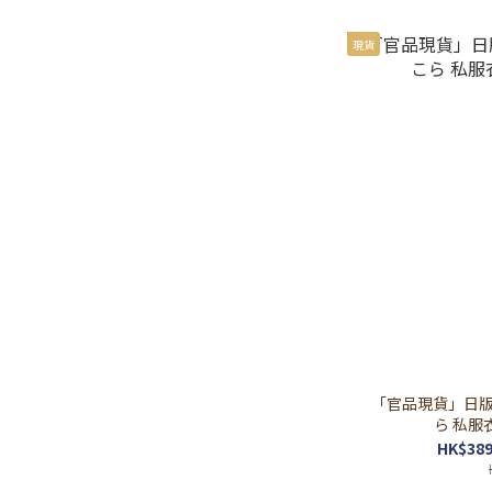
現貨
「官品現貨」日版/代
ら 私服衣装
HK$389