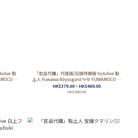
ive 黏
「官品代購」代理版/日版特典版 hololive 黏
土人 Fuwawa Abyssgard 🐾🩵 FUWAMOCO フ
ワワ・アビスガード
HK$379.00 ~ HK$469.00
HK$480.00