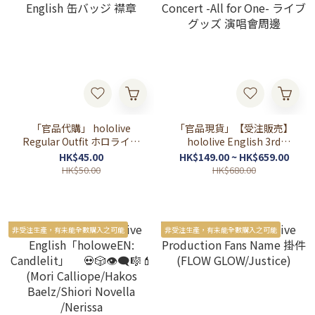
「官品代購」 hololive
「官品現貨」【受注販売】
Regular Outfit ホロライブ
hololive English 3rd
English 缶バッジ 襟章
Concert -All for One- ライ
HK$45.00
HK$149.00 ~ HK$659.00
ブグッズ 演唱會周邊
HK$50.00
HK$680.00
非受注生產，有未能全數購入之可能
非受注生產，有未能全數購入之可能