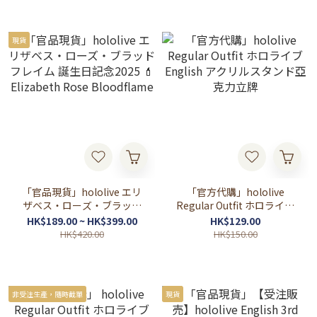
現貨
「官品現貨」hololive エリ
「官方代購」hololive
ザベス・ローズ・ブラッド
Regular Outfit ホロライブ
フレイム 誕生日記念2025
English アクリルスタンド
HK$189.00 ~ HK$399.00
HK$129.00
💄Elizabeth Rose
亞克力立牌
HK$420.00
HK$150.00
Bloodflame
非受注生產，隨時截單
現貨