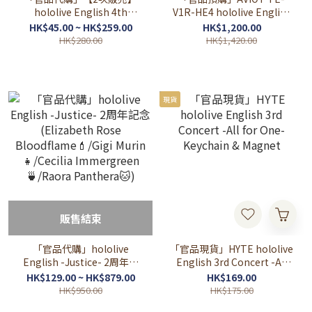
hololive English 4th
V1R-HE4 hololive English
Concert -Serendipity- ライ
-Justice- 聯名款耳機💄👧🍵
HK$45.00 ~ HK$259.00
HK$1,200.00
ブグッズ演唱會周邊
🐱 (Elizabeth Rose
HK$280.00
HK$1,420.00
Bloodflame/ Gigi
Murin/Cecilia
Immergreen/ Raora
Panthera)
現貨
販售結束
「官品代購」hololive
「官品現貨」HYTE hololive
English -Justice- 2周年記
English 3rd Concert -All
念 (Elizabeth Rose
for One- Keychain &
HK$129.00 ~ HK$879.00
HK$169.00
Bloodflame💄/Gigi Murin
Magnet
HK$950.00
HK$175.00
👧/Cecilia Immergreen