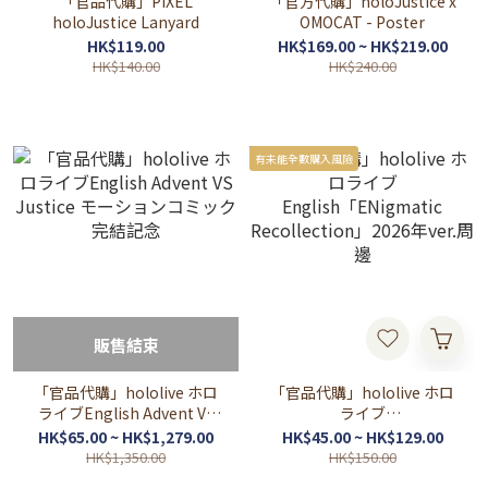
「官品代購」PIXEL
「官方代購」holoJustice x
holoJustice Lanyard
OMOCAT - Poster
HK$119.00
HK$169.00 ~ HK$219.00
HK$140.00
HK$240.00
有未能全數購入風險
販售結束
「官品代購」hololive ホロ
「官品代購」hololive ホロ
ライブEnglish Advent VS
ライブ
Justice モーションコミック
English「ENigmatic
HK$65.00 ~ HK$1,279.00
HK$45.00 ~ HK$129.00
完結記念
Recollection」2026年ver.
HK$1,350.00
HK$150.00
周邊