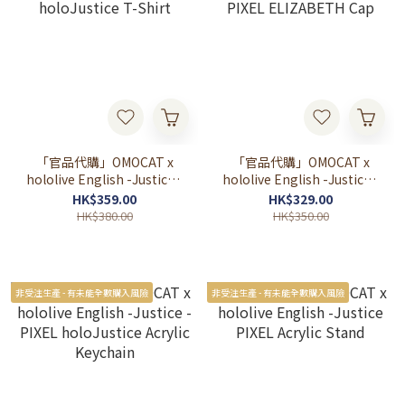
「官品代購」OMOCAT x
「官品代購」OMOCAT x
hololive English -Justice -
hololive English -Justice -
holoJustice T-Shirt
PIXEL ELIZABETH Cap
HK$359.00
HK$329.00
HK$380.00
HK$350.00
非受注生產 - 有未能全數購入風險
非受注生產 - 有未能全數購入風險