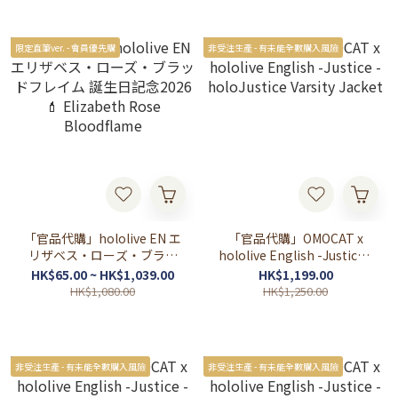
🍵/Raora Panthera🐱)
限定直筆ver. - 會員優先購
非受注生產 - 有未能全數購入風險
「官品代購」hololive EN エ
「官品代購」OMOCAT x
リザベス・ローズ・ブラッ
hololive English -Justice -
ドフレイム 誕生日記念2026
holoJustice Varsity Jacket
HK$65.00 ~ HK$1,039.00
HK$1,199.00
💄 Elizabeth Rose
HK$1,080.00
HK$1,250.00
Bloodflame
非受注生產 - 有未能全數購入風險
非受注生產 - 有未能全數購入風險