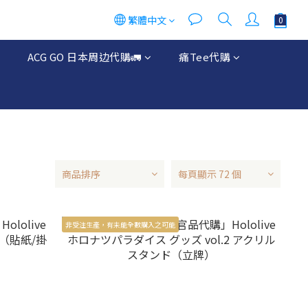
繁體中文
ACG GO 日本周边代購🚛
痛Tee代購
商品排序
每頁顯示 72 個
非受注生產，有未能全數購入之可能