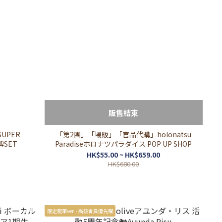
販售結束
SUPER
「第2團」「場販」「官品代購」holonatsu
啤牌SET
Paradiseホロナツパラダイス POP UP SHOP
HK$55.00 ~ HK$659.00
HK$680.00
限定親筆ver. - 高級會員優先購