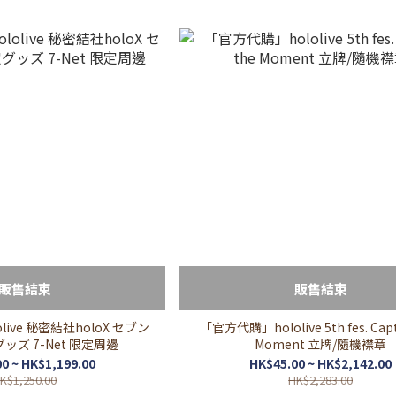
販售結束
販售結束
ive 秘密結社holoX セブン
「官方代購」hololive 5th fes. Capt
ズ 7-Net 限定周邊
Moment 立牌/隨機襟章
0 ~ HK$1,199.00
HK$45.00 ~ HK$2,142.00
K$1,250.00
HK$2,283.00