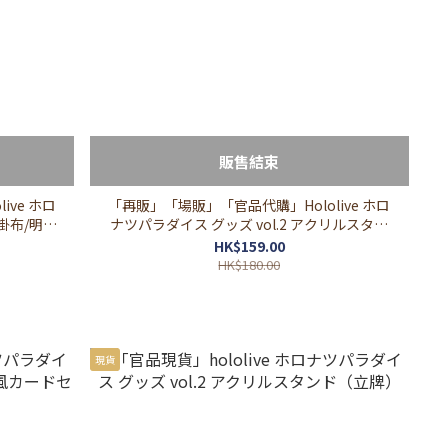
販售結束
ve ホロ
「再販」「場販」「官品代購」Hololive ホロ
/掛布/明信
ナツパラダイス グッズ vol.2 アクリルスタン
ド（立牌）
HK$159.00
HK$180.00
現貨