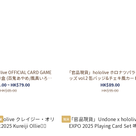
e OFFICIAL CARD GAME
「官品現貨」hololive ホロナツパ
卡盒 (百鬼あやめ/風真いろ
ッズ vol.2 缶バッジ&チェキ風カ
ora Panthera)
（拍立得&襟章SET）
.00 ~ HK$79.00
HK$89.00
HK$85.00
HK$95.00
購
現貨