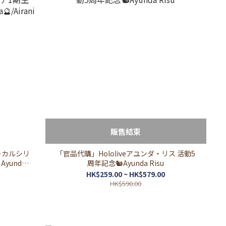
販售結束
ボーカルシリ
「官品代購」Hololiveアユンダ・リス 活動5
a
周年記念🐿Ayunda Risu
iofifteen
HK$259.00 ~ HK$579.00
HK$590.00