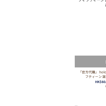
「官方代購」 holo
フティーン 誕生日
HK$60.