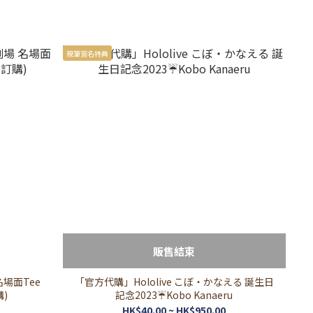
親筆簽名特典
販售結束
「官方代購」Hololive こぼ・かなえる 誕生日
購)
記念2023☔Kobo Kanaeru
HK$40.00 ~ HK$950.00