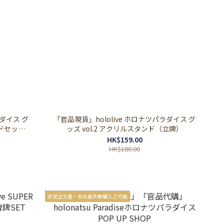
ラダイス グ
「官品現貨」hololive ホロナツパラダイス グ
ードセット
ッズ vol.2 アクリルスタンド（立牌）
HK$159.00
HK$180.00
非受注生產，有未能全數購入之可能