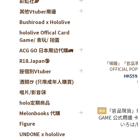
彩虹社🌈
其他Vtuber周邊
Bushiroad x Hololive
hololive Offical Card
Game/ 食玩/ 扭蛋
ACG GO 日本周边代購🚛
R18.Japan🔞
「場販」「官品現貨」h
OFFICIAL P
按個別Vtuber
HK$59.
酒類🍺 (只限成年人購買)
唱片/影音💽
holo定期商品
現貨
Melonbooks 代購
Figure
UNDONE x hololive