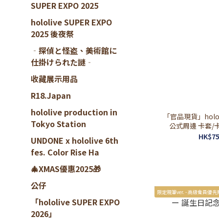
SUPER EXPO 2025
hololive SUPER EXPO
2025 後夜祭
‐探偵と怪盗、美術館に
仕掛けられた謎‐
收藏展示用品
R18.Japan
hololive production in
「官品現貨」hololiv
Tokyo Station
公式周邊 卡套/
は/Ra
HK$75
UNDONE x hololive 6th
fes. Color Rise Ha
🎄XMAS優惠2025🎁
公仔
限定親筆ver. - 高級會員優先
「hololive SUPER EXPO
2026」