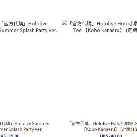
」Hololive Summer
「官方代購」Hololive Holo小劇場 名場面Tee
r Splash Party Ver.
【Kobo Kanaeru】 (定期訂
K$139.00
HK$240.00