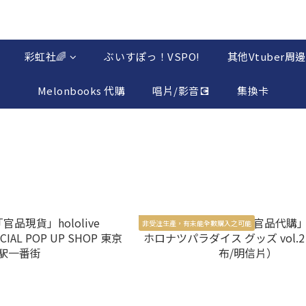
彩虹社🌈
ぶいすぽっ！VSPO!
其他Vtuber周邊
Melonbooks 代購
唱片/影音💽
集換卡
非受注生產，有未能全數購入之可能