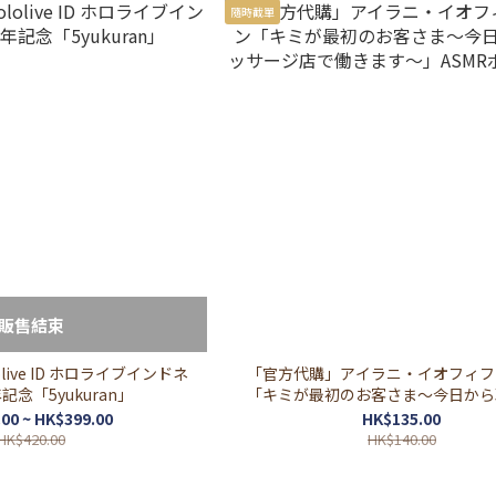
隨時截單
販售結束
live ID ホロライブインドネ
「官方代購」アイラニ・イオフィフ
記念「5yukuran」
「キミが最初のお客さま～今日から
ージ店で働きます～」ASMRボイ
00 ~ HK$399.00
HK$135.00
HK$420.00
HK$140.00