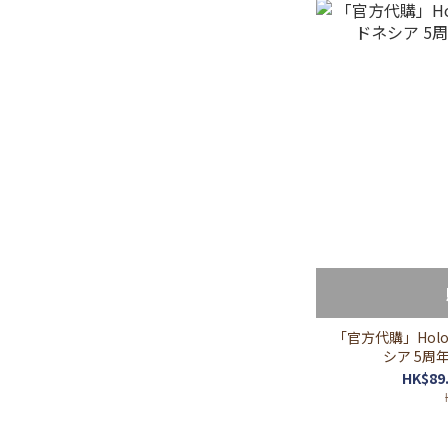
「官方代購」Holo
シア 5周年
HK$89.