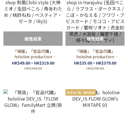
販售結束
販售結束
「場販」「官品代購」
「場販」「官品代購」
hololive production
hololive production
official shop 和風Chibi
official shop in Harajuku
HK$49.00 ~ HK$319.00
HK$35.00 ~ HK$379.00
style (大神ミオ / 兎田ぺこら
(兎田ぺこら / ラプラス・ダ
HK$340.00
HK$390.00
/ 角巻わため / 桃鈴ねね / ベ
ークネス / こぼ・かなえる /
スティア・ゼータ / IRyS)
フワワ・アビスガード / モ
ココ・アビスガード / 響咲
リオナ / 虎金妃笑虎 / 水宮枢
非受注生產 - 隨時截單
/ 輪堂千速 / 綺々羅々ヴィヴ
ィ)