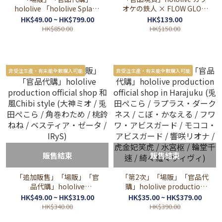
hololive 「hololive Splash
オケの鉄人 × FLOW GLOW
T-Party!」SHIBUYA
周邊
HK$49.00 ~ HK$799.00
HK$139.00
TSUTAYA
HK$850.00
HK$150.00
非受注生產，有未能全數購入可能
非受注生產，有未能全數購入可能
販售結束
販售結束
「追加販售」「場販」「官
「第2次」「場販」「官品代
品代購」hololive
購」hololive production
production official shop 和
official shop in Harajuku
HK$49.00 ~ HK$319.00
HK$35.00 ~ HK$379.00
風Chibi style (大神ミオ / 兎
(兎田ぺこら / ラプラス・ダ
HK$340.00
HK$390.00
田ぺこら / 角巻わため / 桃鈴
ークネス / こぼ・かなえる /