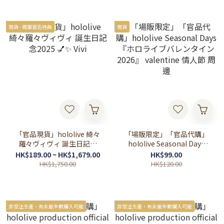
ねね / ベスティア・ゼータ /
フワワ・アビスガード / モ
IRyS)
ココ・アビスガード / 響咲
リオナ / 虎金妃笑虎 / 水宮枢
現貨 - 親筆簽名特典
現貨
/ 輪堂千速 / 綺々羅々ヴィヴ
ィ)
「官品現貨」hololive 綺々
「場販限定」「官品代購」
羅々ヴィヴィ 誕生日記念
hololive Seasonal Days
2025 💅✨ Vivi
『ホロライブバレンタイン
HK$189.00 ~ HK$1,679.00
HK$99.00
2026』 valentine 情人節 周
HK$1,750.00
HK$120.00
邊
非受注生產，有未能全數購入可能
非受注生產，有未能全數購入可能