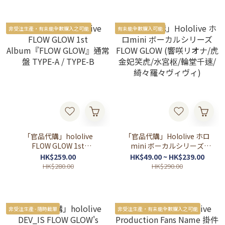
非受注生產，有未能全數購入之可能
有未能全數購入可能
「官品代購」hololive
「官品代購」Hololive ホロ
FLOW GLOW 1st
mini ボーカルシリーズ
Album『FLOW GLOW』通
FLOW GLOW (響咲リオナ/
HK$259.00
HK$49.00 ~ HK$239.00
常盤 TYPE-A / TYPE-B
虎金妃笑虎/水宮枢/輪堂千
HK$280.00
HK$290.00
速/綺々羅々ヴィヴィ)
非受注生產 - 隨時截單
非受注生產，有未能全數購入之可能