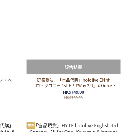
販售結束
ハコス・ベー
「延長受注」「官品代購」hololive EN オー
ロ・クロニー 1st EP『Way 2 U』⏳ Ouro
Kronii
HK$749.00
HK$780.00
現貨