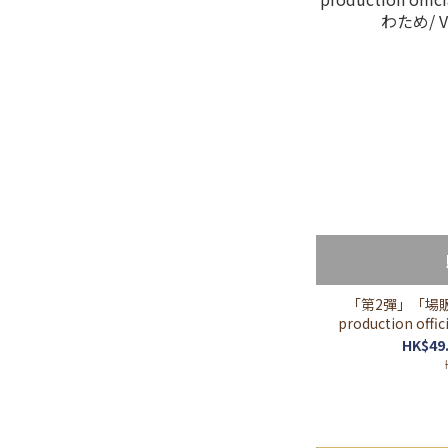
「第2彈」「場販」
production offi
わため/ Ve
HK$49.