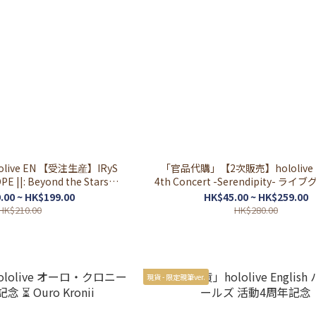
live EN 【受注生産】IRyS
「官品代購」【2次販売】hololive E
PE ||: Beyond the Stars”
4th Concert -Serendipity- ラ
ズ 演唱會周邊 💎
會周邊
.00 ~ HK$199.00
HK$45.00 ~ HK$259.00
HK$210.00
HK$280.00
現貨 - 限定親筆ver.