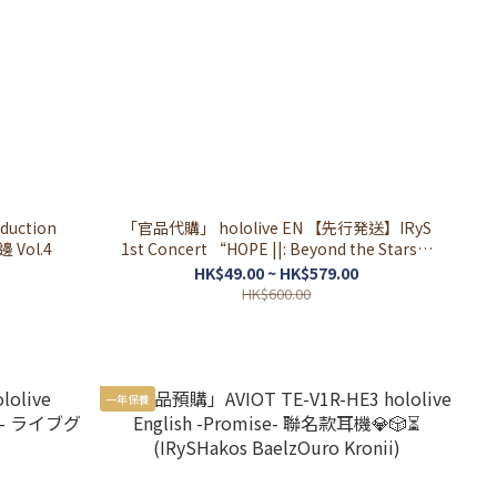
uction
「官品代購」 hololive EN 【先行発送】IRyS
邊 Vol.4
1st Concert “HOPE ||: Beyond the Stars”
ライブグッズ演唱會周邊 💎
HK$49.00 ~ HK$579.00
HK$600.00
一年保養