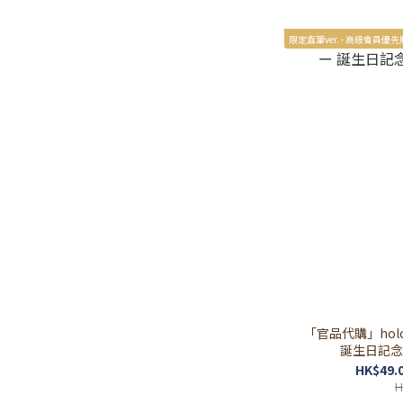
限定直筆ver. - 高級會員優先
「官品代購」holo
誕生日記念202
HK$49.0
H