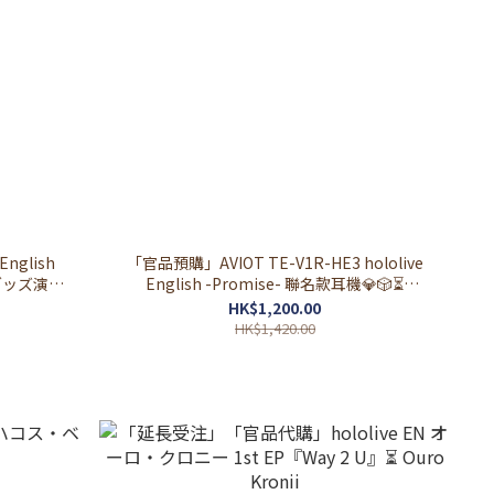
nglish
「官品預購」AVIOT TE-V1R-HE3 hololive
イブグッズ演唱
English -Promise- 聯名款耳機💎🎲⏳
(IRySHakos BaelzOuro Kronii)
HK$1,200.00
HK$1,420.00