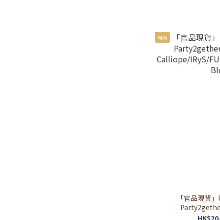
現貨
「官品現貨」UND
Party2gethe
Calliope/IRyS/
HK$20.