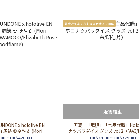
非受注生產，有未能全數購入之可能
販售結束
ONE x hololive EN
「再販」「場販」「官品代購」Hololi
r 周邊 💀💎🐾💄 (Mori
ナツパラダイス グッズ vol.2（貼紙
FUWAMOCO/Elizabeth Rose
片）
00 ~ HK$420.00
HK$39.00 ~ HK$279.00