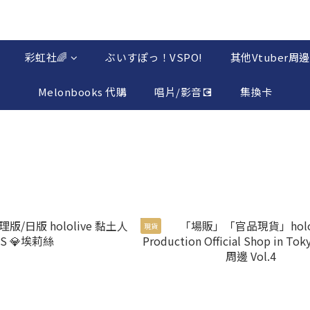
彩虹社🌈
ぶいすぽっ！VSPO!
其他Vtuber周邊
Melonbooks 代購
唱片/影音💽
集換卡
現貨