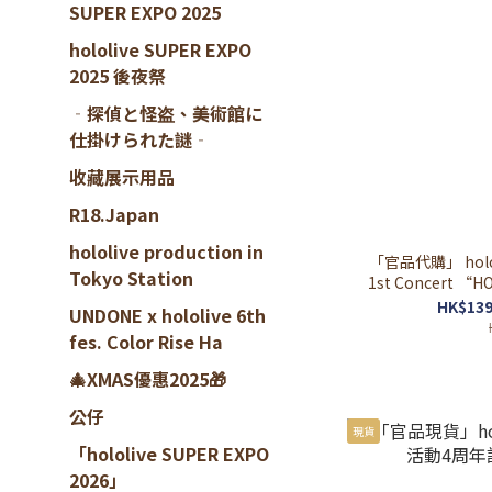
SUPER EXPO 2025
hololive SUPER EXPO
2025 後夜祭
‐探偵と怪盗、美術館に
仕掛けられた謎‐
收藏展示用品
R18.Japan
hololive production in
「官品代購」 holo
Tokyo Station
1st Concert “HO
ライブグッ
HK$139
UNDONE x hololive 6th
fes. Color Rise Ha
🎄XMAS優惠2025🎁
公仔
現貨
「hololive SUPER EXPO
2026」