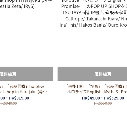
販售結束
販售結束
「官品代購」hololive
「最後1團」「場販」「官品代購」hol
cial shop in Harajuku (角巻
「ホロライブEnglish -Myth-＆-Pr
stia Zeta/ IRyS)
のPOP UP SHOPをSHIBUYA TSUTAY
00 ~ HK$319.00
HK$49.00 ~ HK$529.00
書店 💀🐔🐙🎲⏳💎 (Mori Calliope/ 
HK$340.00
HK$550.00
Kiara/ Ninomae Ina’nis/ Hakos
Ouro Kronii/ IRyS)