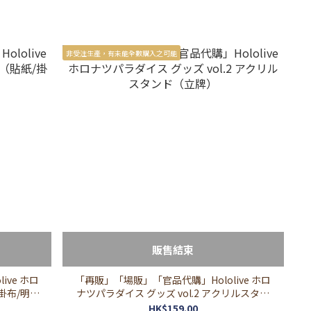
非受注生產，有未能全數購入之可能
販售結束
ve ホロ
「再販」「場販」「官品代購」Hololive ホロ
/掛布/明信
ナツパラダイス グッズ vol.2 アクリルスタン
ド（立牌）
HK$159.00