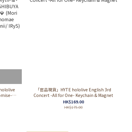
olive
「官品現貨」HYTE hololive English 3rd
omise-」
Concert -All for One- Keychain & Magnet
A 6階 IP
HK$169.00
Takanashi
HK$175.00
 Baelz/