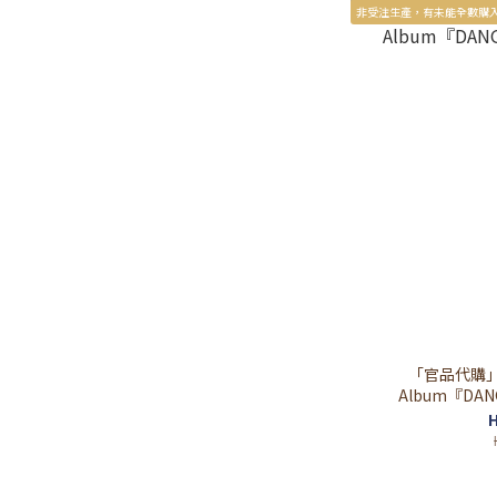
非受注生產，有未能全數購
「官品代購」hol
Album『DANG
H