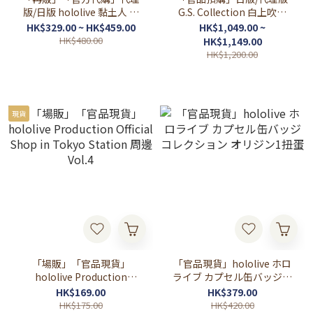
版/日版 hololive 黏土人 夏
G.S. Collection 白上吹雪
色まつり🏮夏色祭
Date Style 私下服裝Ver. 🌽
HK$329.00 ~ HK$459.00
HK$1,049.00 ~
白上フブキ Fubuki
HK$480.00
HK$1,149.00
HK$1,200.00
現貨
「場販」「官品現貨」
「官品現貨」hololive ホロ
hololive Production
ライブ カプセル缶バッジコ
Official Shop in Tokyo
レクション オリジン1扭蛋
HK$169.00
HK$379.00
Station 周邊 Vol.4
HK$175.00
HK$420.00