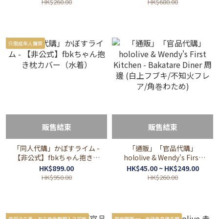
機/頸枕 さくらみこ/白上フ
HK$260.00
HK$680.00
ブキ
只限成年人購買
販售結束
販售結束
「同人代購」かぼすライム -
「通販」「官品代購」
【非公式】fbkちゃん抱き枕
hololive & Wendy's First
カバー（水着）
Kitchen - Bakatare Diner
HK$899.00
HK$45.00 ~ HK$249.00
周邊 (白上フブキ/不知火フ
HK$950.00
HK$260.00
レア/角巻わため)
非受注生產，有未能全數購入之可能
限定親筆ver. - 高級會員優先購