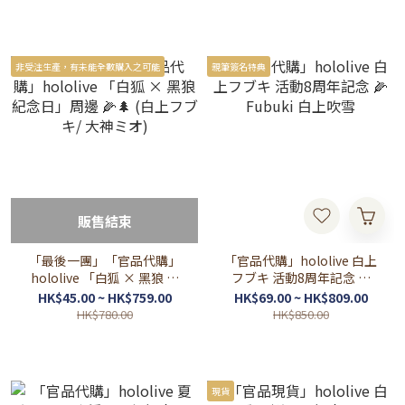
非受注生產，有未能全數購入之可能
親筆簽名特典
販售結束
「最後一團」「官品代購」
「官品代購」hololive 白上
hololive 「白狐 × 黑狼 紀
フブキ 活動8周年記念 🌽
念日」周邊 🌽🌲 (白上フブ
Fubuki 白上吹雪
HK$45.00 ~ HK$759.00
HK$69.00 ~ HK$809.00
キ/ 大神ミオ)
HK$780.00
HK$850.00
現貨