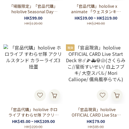
「場販限定」「官品代購」
「官品代購」hololive x
hololive Seasonal Days
animate 「ウェスタンキャ
『ホロライブバレンタイン
ラバン」Western Caravan
HK$99.00
HK$39.00 ~ HK$219.00
2026』 valentine 情人節 周
周邊
HK$120.00
HK$240.00
邊
現貨
「官品代購」hololive ホロ
「官品現貨」hololive
ライブ すわらせ隊 アクリル
OFFICIAL CARD Live Start
スタンド カラーライズ3 扭
Deck 🌸☄️🌽🚑💀🐚(さくら
HK$45.00 ~ HK$209.00
HK$79.00
蛋
みこ//星街すいせい/ 白上フ
HK$220.00
HK$85.00