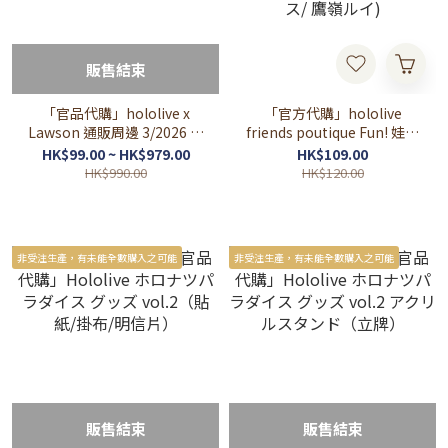
販售結束
「官品代購」hololive x
「官方代購」hololive
Lawson 通販周邊 3/2026 ⚒
friends poutique Fun! 娃帽
🌽🌲👾🐾🩵🩷(AZKi/白上フ
子 (AZKi/ 白上フブキ/ 百鬼
HK$99.00 ~ HK$979.00
HK$109.00
ブキ/大神ミオ/常闇ト
あやめ/ 不知火フレア/ 尾丸
HK$990.00
HK$120.00
ワ/FUWAMOCO)
ポルカ/ ラプラス・ダークネ
ス/ 鷹嶺ルイ)
非受注生產，有未能全數購入之可能
非受注生產，有未能全數購入之可能
販售結束
販售結束