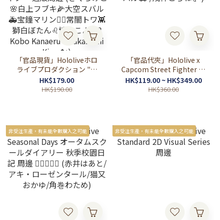
「官品現貨」Hololiveホロ
「官品代夾」Hololive x
ライブプロダクション "墨
Capcom Street Fighter 周
彩の宴"フェア ～推すなら
邊 第2彈 (アキ・ローゼンタ
HK$179.00
HK$119.00 ~ HK$349.00
ば 飾って魅せよう ホロ
ール🍎/ 星街すいせい☄️/大
HK$190.00
HK$360.00
ライブ～ 通販周邊 (さくら
空スバル🚑 /戌神ころね🥐 )
みこ🌸白上フブキ🌽大空ス
バル🚑宝鐘マリン🏴‍☠️常闇
トワ👾獅白ぼたん♌博衣こ
非受注生產，有未能全數購入之可能
非受注生產，有未能全數購入之可能
より🧪Kobo Kanaeru☔
Takanashi Kiara🐔)