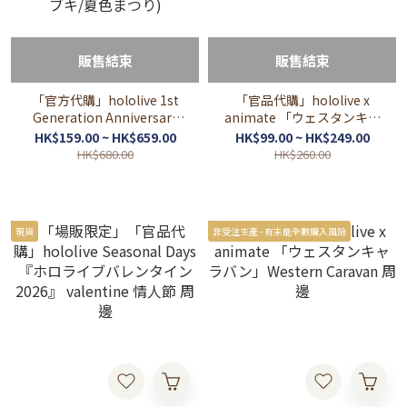
販售結束
販售結束
「官方代購」hololive 1st
「官品代購」hololive x
Generation Anniversary
animate 「ウェスタンキャ
Parade -Celestial- 周邊 1期
ラバン」Western Caravan
HK$159.00 ~ HK$659.00
HK$99.00 ~ HK$249.00
生 ❤️‍🔥🍎🌽🏮(赤井はあと/ア
周邊 第2彈
HK$680.00
HK$260.00
キ・ローゼンタール/白上フ
ブキ/夏色まつり)
現貨
非受注生產 - 有未能全數購入風險