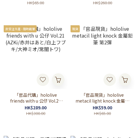
あやめ😈/兎田ぺこら👯‍♀️/角
祭
HK$65.00
HK$260.00
巻わため🐏/ラプラス・ダー
クネス🛸/風真いろは🍃)
非受注生產 - 隨時截單
現貨
「官品代購」hololive
「官品現貨」hololive
friends with u 公仔 Vol.21
metacil light knock 金屬鉛
(AZKi/赤井はあと/白上フブ
筆 第2彈
HK$289.00
HK$59.00
キ/大神ミオ/常闇トワ)
HK$300.00
HK$65.00