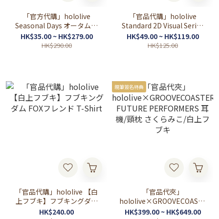
「官方代購」hololive
「官品代購」hololive
Seasonal Days オータムス
Standard 2D Visual Series
クールダイアリー 秋季校園
周邊
HK$35.00 ~ HK$279.00
HK$49.00 ~ HK$119.00
日記 周邊 ❤️‍🔥🍎🍙🐏 (赤井は
HK$290.00
HK$125.00
あと/アキ・ローゼンター
ル/猫又おかゆ/角巻わため)
親筆簽名特典
「官品代購」hololive 【白
「官品代夾」
上フブキ】フブキングダム
hololive×GROOVECOASTER
FOXフレンド T-Shirt
FUTURE PERFORMERS 耳
HK$240.00
HK$399.00 ~ HK$649.00