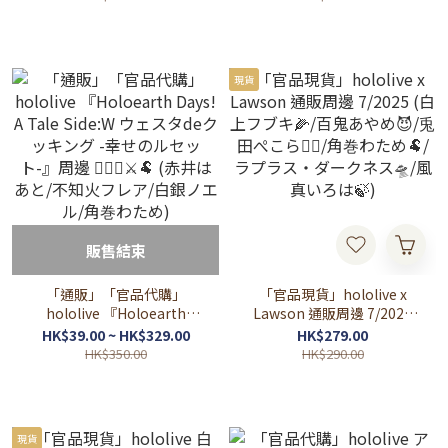
現貨
販售結束
「通販」「官品代購」
「官品現貨」hololive x
hololive 『Holoearth
Lawson 通販周邊 7/2025
Days! A Tale Side:W ウェス
(白上フブキ🌽/百鬼あやめ
HK$39.00 ~ HK$329.00
HK$279.00
タdeクッキング -幸せのル
😈/兎田ぺこら👯‍♀️/角巻わた
HK$350.00
HK$290.00
セット-』周邊 ❤️‍🔥🔥⚔🐏 (赤
め🐏/ラプラス・ダークネス
井はあと/不知火フレア/白
🛸/風真いろは🍃)
銀ノエル/角巻わため)
現貨