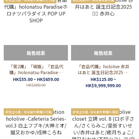
販售結束
販售結束
「第2團」「場販」「官品代
「官品代購」hololive 赤井
購」holonatsu Paradiseホ
はあと 誕生日記念2025 ❤️‍🔥
ロナツパラダイス POP UP
赤井心
HK$55.00 ~ HK$659.00
HK$125.00 ~
SHOP
HK$680.00
HK$9,999,999.00
非受注生產，有未能全數購入可能
非受注生產 - 有未能全數購入風險