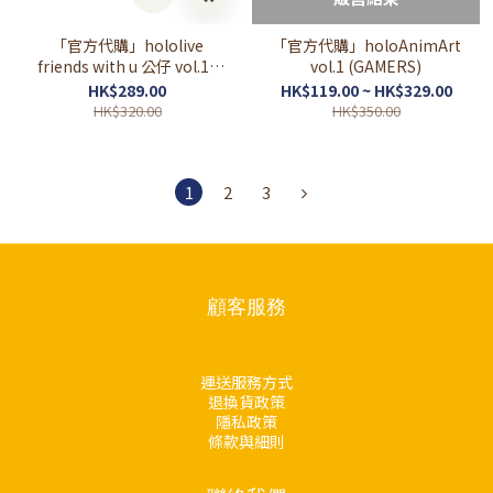
「官方代購」hololive
「官方代購」holoAnimArt
friends with u 公仔 vol.19
vol.1 (GAMERS)
夏色まつり🏮/ 百鬼あやめ😈
HK$289.00
HK$119.00 ~ HK$329.00
/癒月ちょこ💋/ 天音かなた
HK$320.00
HK$350.00
💫 / ラプラス・ダークネス
🛸
1
2
3
顧客服務
運送服務方式
退換貨政策
隱私政策
條款與細則