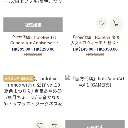
販售結束
「官方代購」hololive 1st
「官品代購」Hololive 魔法
Generation Anniversary
少女ホロウィッチ！ 新メン
Parade 周邊 1期生 ❤️‍🔥🍎🌽🏮
バー加入グッズ 🌽☃️
HK$99.00 ~ HK$259.00
HK$149.00 ~ HK$399.00
赤井はあと/アキ・ローゼン
HK$280.00
HK$420.00
タール/白上フブキ/夏色ま
つり
非受注生產 - 隨時截單
販售結束