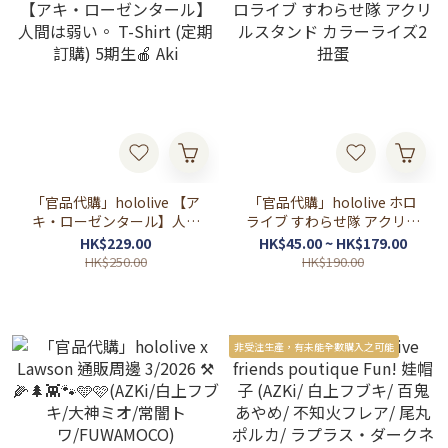
「官品代購」hololive 【ア
「官品代購」hololive ホロ
キ・ローゼンタール】人間
ライブ すわらせ隊 アクリル
は弱い。 T-Shirt (定期訂購)
スタンド カラーライズ2 扭
HK$229.00
HK$45.00 ~ HK$179.00
5期生🍎 Aki
蛋
HK$250.00
HK$190.00
非受注生產，有未能全數購入之可能