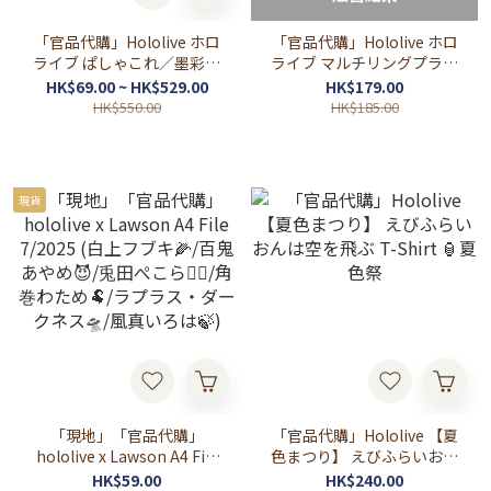
「官品代購」Hololive ホロ
「官品代購」Hololive ホロ
ライブ ぱしゃこれ／墨彩の
ライブ マルチリングプラス
宴ver. 第3弾 (さくらみこ🌸
Lサイズ 手機背卡 第2彈 (赤
HK$69.00 ~ HK$529.00
HK$179.00
白上フブキ🌽大空スバル🚑
井はあと/アキ・ローゼンタ
HK$550.00
HK$185.00
宝鐘マリン🏴‍☠️常闇トワ👾
ール/白上フブキ/夏色まつ
獅白ぼたん♌博衣こより🧪
り/大神ミオ/猫又おかゆ/戌
Kobo Kanaeru☔
神ころね/桃鈴ねね/獅白ぼ
Takanashi Kiara🐔)
たん/尾丸ポルカ/雪花ラミ
現貨
ィ)
「現地」「官品代購」
「官品代購」Hololive 【夏
hololive x Lawson A4 File
色まつり】 えびふらいおん
7/2025 (白上フブキ🌽/百鬼
は空を飛ぶ T-Shirt 🏮夏色
HK$59.00
HK$240.00