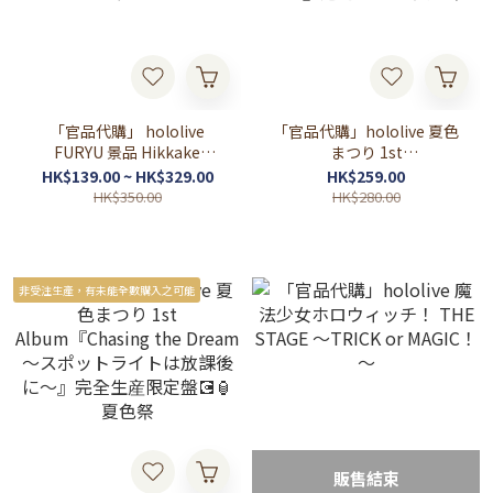
「官品代購」 hololive
「官品代購」hololive 夏色
FURYU 景品 Hikkake
まつり 1st
Figure vol.3 赤井はあと❤️‍🔥/
Album『Chasing the
HK$139.00 ~ HK$329.00
HK$259.00
角巻わため🐏/風真いろは🍃
Dream 〜スポットライトは
HK$350.00
HK$280.00
ひっかけフィギュア
放課後に〜』通常盤💽🏮 夏
色祭
非受注生產，有未能全數購入之可能
販售結束