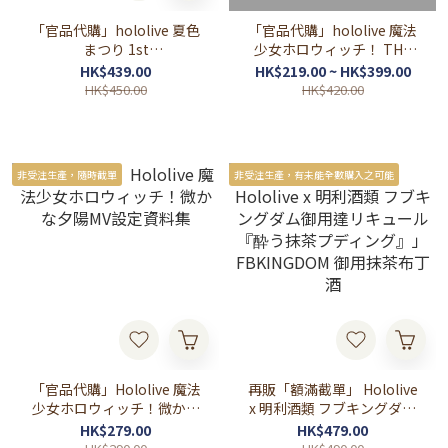
「官品代購」hololive 夏色
「官品代購」hololive 魔法
まつり 1st
少女ホロウィッチ！ THE
Album『Chasing the
STAGE 〜TRICK or
HK$439.00
HK$219.00 ~ HK$399.00
Dream 〜スポットライトは
MAGIC！～
HK$450.00
HK$420.00
放課後に〜』完全生産限定
盤💽🏮 夏色祭
非受注生產，隨時截單
非受注生產，有未能全數購入之可能
「官品代購」Hololive 魔法
再販「額滿截單」 Hololive
少女ホロウィッチ！微かな
x 明利酒類 フブキングダム
夕陽MV設定資料集
御用達リキュール『酔う抹
HK$279.00
HK$479.00
茶プディング』」