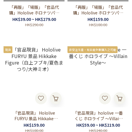
「再販」「場販」「官品代
「再販」「場販」「官品代
購」Hololive ホロナツパラ
購」Hololive ホロナツパラ
ダイス グッズ vol.2（貼紙/
ダイス グッズ vol.2 アクリ
HK$39.00 ~ HK$279.00
HK$159.00
掛布/明信片）
ルスタンド（立牌）
HK$290.00
HK$180.00
現貨
非受注生產，有未能全數購入之可能
「官品現貨」 Hololive
「官品現貨」hololive 一番
FURYU 景品 Hikkake
くじ ホロライブ ～Villain
Figure（白上フブキ/夏色ま
Style～
HK$159.00
HK$59.00 ~ HK$219.00
つり/大神ミオ）
HK$180.00
HK$240.00