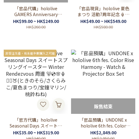
「官品代購」hololive
「官品現貨」hololive 夏色
GAMERS Anniversary
まつり 活動7周年記念 🏮夏
Parade 🌽🌲🍙🥐 (白上フブ
色祭
HK$99.00 ~ HK$249.00
HK$49.00 ~ HK$549.00
キ/大神ミオ/猫又おかゆ/戌
HK$260.00
HK$580.00
神ころね)
非受注生產，有未能全數購入之可能
販售結束
「官方代購」hololive
「官品預購」UNDONE x
Seasonal Days スイートス
hololive 6th fes. Color
プリングイースター Winter
Rise Harmony - Watch &
HK$35.00 ~ HK$319.00
HK$2,849.00
Rendezvous 周邊 🐻💿🌸🏮
Projector Box Set
HK$340.00
HK$2,950.00