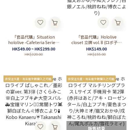
「官品代購」Situation
「官品代購」Hololive
hololive -Cafeteria Series-
closet 立牌 vol. 8 (ロボ子さ
vol.3 白上フブキ/大神ミオ/
ん/さくらみこ/星街すいせ
HK$49.00 ~ HK$299.00
HK$149.00
猫又おかゆ/戌神ころね
い/赤井はあと/癒月ちょこ/
HK$320.00
HK$155.00
猫又おかゆ/不知火フレア/
白銀ノエル/桃鈴ねね/博衣
こより)
非受注生產，有未能全數購入之可能
非受注生產，有未能全數購入之可能
販售結束