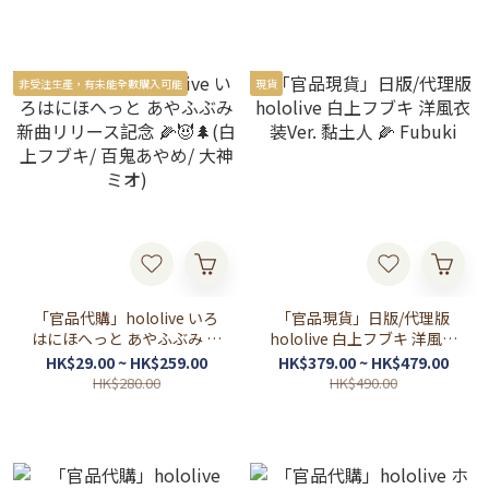
ブキ/ 大空スバル/ Mori
Calliope/ 儒烏風亭らでん)
非受注生產，有未能全數購入可能
現貨
「官品代購」hololive いろ
「官品現貨」日版/代理版
はにほへっと あやふぶみ 新
hololive 白上フブキ 洋風衣
曲リリース記念 🌽😈🌲(白上
装Ver. 黏土人 🌽 Fubuki
HK$29.00 ~ HK$259.00
HK$379.00 ~ HK$479.00
フブキ/ 百鬼あやめ/ 大神ミ
HK$280.00
HK$490.00
オ)